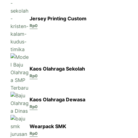
Jersey Printing Custom
Rp
0
Kaos Olahraga Sekolah
Rp
0
Kaos Olahraga Dewasa
Rp
0
Wearpack SMK
Rp
0