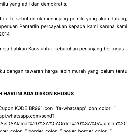
ilu yang adil dan demokratis.
topi tersebut untuk menunjang pemilu yang akan datang,
eperluan Pantarlih percayakan kepada kami karena kami
2014.
kemeja bahkan Kaos untuk kebutuhan penunjang bertugas
aku dengan tawaran harga lebih murah yang belum tentu
 HARI INI ADA DISKON KHUSUS
m Cupon KODE BR99′ icon=’fa-whatsapp’ icon_color=”
//api.whatsapp.com/send?
%3A%0AAlamat%20%3A%0AOrder%20%3A%0AJumlah%20
over_color=” border_color=” hover_border_color=”