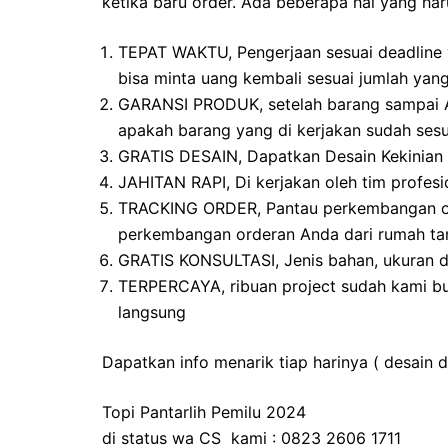
ketika baru order. Ada beberapa hal yang har
TEPAT WAKTU, Pengerjaan sesuai deadline y
bisa minta uang kembali sesuai jumlah yan
GARANSI PRODUK, setelah barang sampai Ad
apakah barang yang di kerjakan sudah sesua
GRATIS DESAIN, Dapatkan Desain Kekinian b
JAHITAN RAPI, Di kerjakan oleh tim profesi
TRACKING ORDER, Pantau perkembangan ord
perkembangan orderan Anda dari rumah tan
GRATIS KONSULTASI, Jenis bahan, ukuran 
TERPERCAYA, ribuan project sudah kami bu
langsung
Dapatkan info menarik tiap harinya ( desain 
Topi Pantarlih Pemilu 2024
di status wa CS kami : 0823 2606 1711