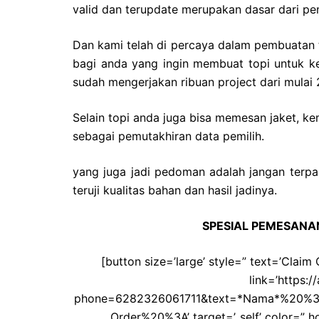
valid dan terupdate merupakan dasar dari pem
Dan kami telah di percaya dalam pembuatan 
bagi anda yang ingin membuat topi untuk k
sudah mengerjakan ribuan project dari mulai 
Selain topi anda juga bisa memesan jaket, 
sebagai pemutakhiran data pemilih.
yang juga jadi pedoman adalah jangan terp
teruji kualitas bahan dan hasil jadinya.
SPESIAL PEMESANAN
[button size=’large’ style=” text=’Clai
link=’https:
phone=6282326061711&text=*Nama*%20
Order%20%3A’ target=’_self’ color=” h