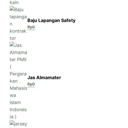
Baju Lapangan Safety
Rp
0
Jas Almamater
Rp
0