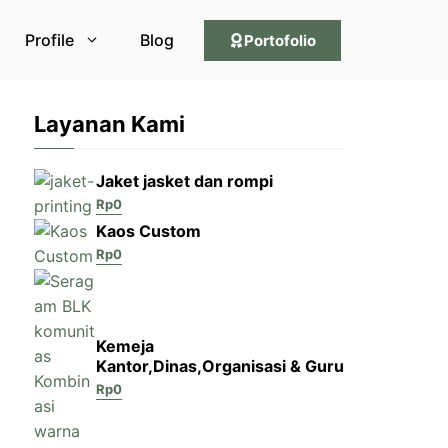
Profile
Blog
Portofolio
Layanan Kami
Jaket jasket dan rompi
Rp
0
Kaos Custom
Rp
0
Kemeja
Kantor,Dinas,Organisasi & Guru
Rp
0