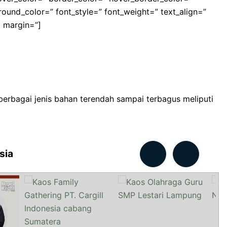
und_color=” font_style=” font_weight=” text_align=”
margin=”]
 berbagai jenis bahan terendah sampai terbagus meliputi
sia