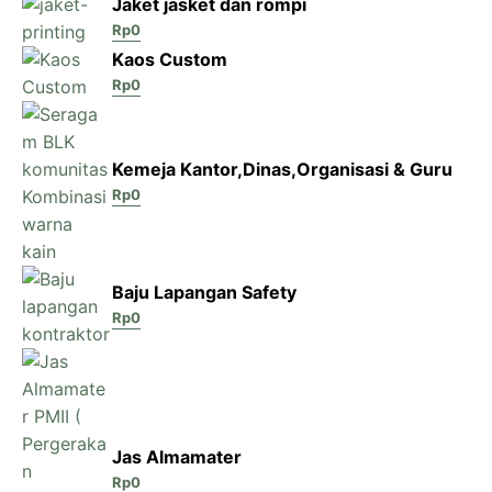
Jaket jasket dan rompi
Rp
0
Kaos Custom
Rp
0
Kemeja Kantor,Dinas,Organisasi & Guru
Rp
0
Baju Lapangan Safety
Rp
0
Jas Almamater
Rp
0