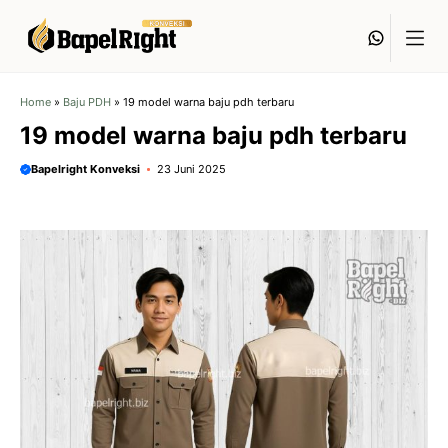
Langsung
Whats
ke
isi
Home
»
Baju PDH
»
19 model warna baju pdh terbaru
19 model warna baju pdh terbaru
Bapelright Konveksi
23 Juni 2025