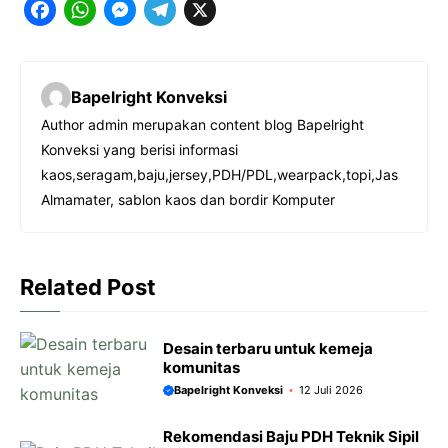
F
W
M
T
X
a
h
e
e
c
a
s
l
Bapelright Konveksi
e
t
s
e
Author admin merupakan content blog Bapelright
b
s
e
g
Konveksi yang berisi informasi
o
A
n
r
kaos,seragam,baju,jersey,PDH/PDL,wearpack,topi,Jas
o
p
g
a
Almamater, sablon kaos dan bordir Komputer
k
p
e
m
r
Related Post
Desain terbaru untuk kemeja
komunitas
Bapelright Konveksi
12 Juli 2026
Rekomendasi Baju PDH Teknik Sipil