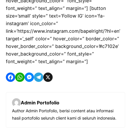
hover_background_color=” font_style=”
font_weight=” text_align=” margin=”] [button
size=’small’ style=” text=’Follow IG’ icon=’fa-
instagram’ icon_color=”
link=’https://www.instagram.com/bapelright/?hl=en’
target=’_self’ color=” hover_color=” border_color=”
hover_border_color=” background_color=’#c7102e’
hover_background_color=” font_style=”
font_weight=” text_align=” margin=”]
F
W
M
T
X
a
h
e
e
c
a
s
l
Admin Portofolio
e
t
s
e
Author Admin Portofolio, berisi content atau informasi
b
s
e
g
hasil portofolio seluruh client kami di seluruh indonesia.
o
A
n
r