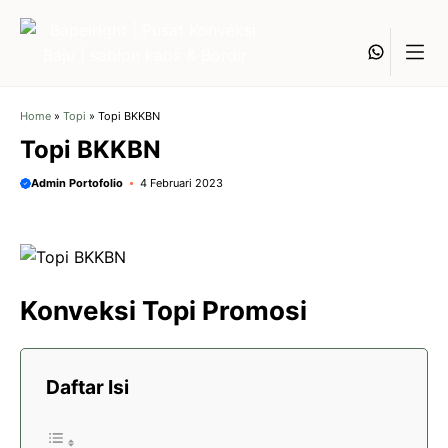
Langsung
ke
Whats
isi
Home
»
Topi
»
Topi BKKBN
Topi BKKBN
Admin Portofolio
4 Februari 2023
Konveksi Topi Promosi
Daftar Isi