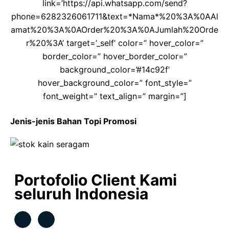
link=’https://api.whatsapp.com/send?
phone=6282326061711&text=*Nama*%20%3A%0AAl
amat%20%3A%0AOrder%20%3A%0AJumlah%20Orde
r%20%3A’ target=’_self’ color=” hover_color=”
border_color=” hover_border_color=”
background_color=’#14c92f’
hover_background_color=” font_style=”
font_weight=” text_align=” margin=”]
Jenis-jenis Bahan Topi Promosi
Portofolio Client Kami
seluruh Indonesia