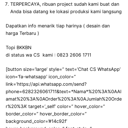
TERPERCAYA, ribuan project sudah kami buat dan
Anda bisa datang ke lokasi produksi kami langsung
Dapatkan info menarik tiap harinya ( desain dan
harga Terbaru )
Topi BKKBN
di status wa CS kami : 0823 2606 1711
[button size=’large’ style=” text=’Chat CS WhatsApp’
icon=’fa-whatsapp’ icon_color=”
link=’https://api.whatsapp.com/send?
phone=6282326061711&text=*Nama*%20%3A%0AAl
amat%20%3A%0AOrder%20%3A%0AJumlah%20Orde
r%20%3A’ target=’_self’ color=” hover_color=”
border_color=” hover_border_color=”
background_color=’#14c92f’