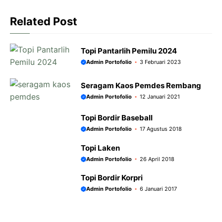
o
p
g
a
Related Post
k
p
e
m
r
Topi Pantarlih Pemilu 2024
Admin Portofolio
3 Februari 2023
Seragam Kaos Pemdes Rembang
Admin Portofolio
12 Januari 2021
Topi Bordir Baseball
Admin Portofolio
17 Agustus 2018
Topi Laken
Admin Portofolio
26 April 2018
Topi Bordir Korpri
Admin Portofolio
6 Januari 2017