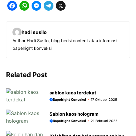
F
W
M
T
X
a
h
e
e
c
a
s
l
hadi susilo
e
t
s
e
Author Hadi Susilo, blog berisi content atau informasi
b
s
e
g
bapelright konveksi
o
A
n
r
o
p
g
a
k
p
e
m
Related Post
r
sablon kaos terdekat
Bapelright Konveksi
17 Oktober 2025
Sablon kaos hologram
Bapelright Konveksi
21 Februari 2025