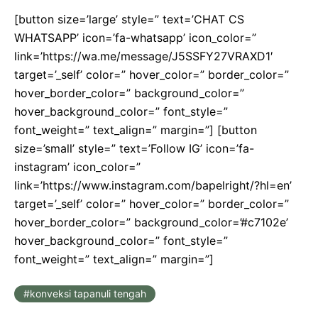
[button size=’large’ style=” text=’CHAT CS
WHATSAPP’ icon=’fa-whatsapp’ icon_color=”
link=’https://wa.me/message/J5SSFY27VRAXD1′
target=’_self’ color=” hover_color=” border_color=”
hover_border_color=” background_color=”
hover_background_color=” font_style=”
font_weight=” text_align=” margin=”] [button
size=’small’ style=” text=’Follow IG’ icon=’fa-
instagram’ icon_color=”
link=’https://www.instagram.com/bapelright/?hl=en’
target=’_self’ color=” hover_color=” border_color=”
hover_border_color=” background_color=’#c7102e’
hover_background_color=” font_style=”
font_weight=” text_align=” margin=”]
konveksi tapanuli tengah