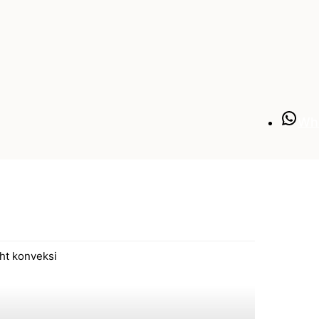
Wh
ght konveksi