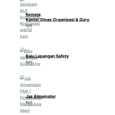
Kemeja
Kantor,Dinas,Organisasi & Guru
Rp
0
Baju Lapangan Safety
Rp
0
Jas Almamater
Rp
0