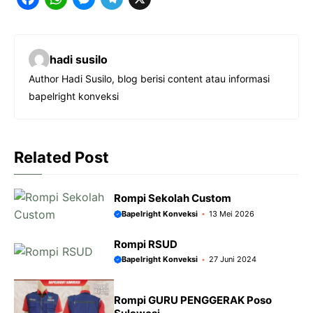
F
W
M
T
X
a
h
e
e
c
a
s
l
hadi susilo
e
t
s
e
Author Hadi Susilo, blog berisi content atau informasi
b
s
e
g
bapelright konveksi
o
A
n
r
o
p
g
a
k
p
e
m
Related Post
r
Rompi Sekolah Custom
Bapelright Konveksi
13 Mei 2026
Rompi RSUD
Bapelright Konveksi
27 Juni 2024
Rompi GURU PENGGERAK Poso