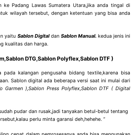
im ke Padang Lawas Sumatera Utara,jika anda tingal di
tuk wilayah tersebut, dengan ketentuan yang bisa anda
an yaitu
Sablon Digital
dan
Sablon Manual.
kedua jenis ini
 kualitas dan harga.
lim,Sablon DTG,Sablon Polyflex,Sablon DTF )
na pada kalangan pengusaha bidang textile,karena bisa
an. Sablon digital ada beberapa versi saat ini mulai dari
o Garmen ),Sablon Press Polyflex,Sablon DTF ( Digital
udah pudar dan rusak,jadi tanyakan betul-betul tentang
rsebut,kalau perlu minta garansi deh,hehehe. ”
 paling cepat dalam pemrosesanya anda bisa mengunakan