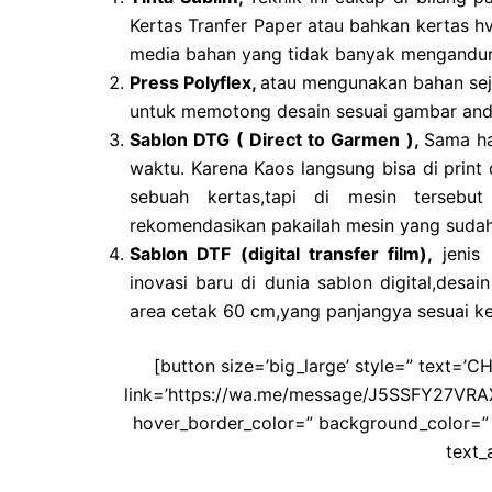
Kertas Tranfer Paper atau bahkan kertas hv
media bahan yang tidak banyak mengandung
Press Polyflex,
atau mengunakan bahan sejen
untuk memotong desain sesuai gambar anda
Sablon DTG ( Direct to Garmen ),
Sama ha
waktu. Karena Kaos langsung bisa di print d
sebuah kertas,tapi di mesin tersebu
rekomendasikan pakailah mesin yang sudah 
Sablon DTF (digital transfer film),
jenis 
inovasi baru di dunia sablon digital,desai
area cetak 60 cm,yang panjangya sesuai ke
[button size=’big_large’ style=” text=
link=’https://wa.me/message/J5SSFY27VRAXD1
hover_border_color=” background_color=” 
text_