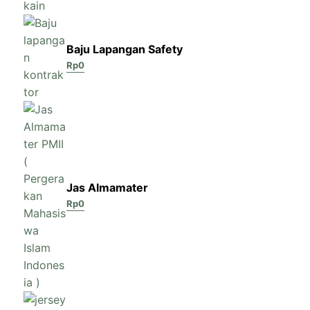
Baju Lapangan Safety
Rp
0
Jas Almamater
Rp
0