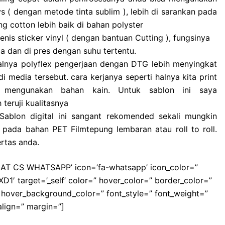
s ( dengan metode tinta sublim ), lebih di sarankan pada
 cotton lebih baik di bahan polyster
is sticker vinyl ( dengan bantuan Cutting ), fungsinya
 dan di pres dengan suhu tertentu.
lnya polyflex pengerjaan dengan DTG lebih menyingkat
i media tersebut. cara kerjanya seperti halnya kita print
t mengunakan bahan kain. Untuk sablon ini saya
teruji kualitasnya
Sablon digital ini sangant rekomended sekali mungkin
n pada bahan PET Filmtepung lembaran atau roll to roll.
rtas anda.
’CHAT CS WHATSAPP’ icon=’fa-whatsapp’ icon_color=”
′ target=’_self’ color=” hover_color=” border_color=”
hover_background_color=” font_style=” font_weight=”
align=” margin=”]