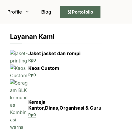
Profile
Blog
Portofolio
Layanan Kami
Jaket jasket dan rompi
Rp
0
Kaos Custom
Rp
0
Kemeja
Kantor,Dinas,Organisasi & Guru
Rp
0