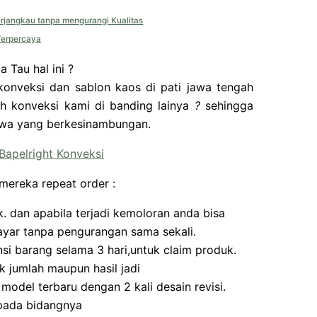
erjangkau tanpa mengurangi Kualitas
Terpercaya
 Tau hal ini ?
onveksi dan sablon kaos di pati jawa tengah
ih konveksi kami di banding lainya
?
sehingga
Jawa yang berkesinambungan.
Bapelright Konveksi
 mereka repeat order :
 dan apabila terjadi kemoloran anda bisa
ayar tanpa pengurangan sama sekali.
 barang selama 3 hari,untuk claim produk.
k jumlah maupun hasil jadi
odel terbaru dengan 2 kali desain revisi.
 pada bidangnya