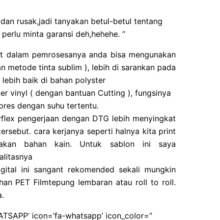
an rusak,jadi tanyakan betul-betul tentang
 perlu minta garansi deh,hehehe. ”
epat dalam pemrosesanya anda bisa mengunakan
n metode tinta sublim ), lebih di sarankan pada
ebih baik di bahan polyster
r vinyl ( dengan bantuan Cutting ), fungsinya
res dengan suhu tertentu.
flex pengerjaan dengan DTG lebih menyingkat
ersebut. cara kerjanya seperti halnya kita print
nakan bahan kain. Untuk sablon ini saya
alitasnya
gital ini sangant rekomended sekali mungkin
han PET Filmtepung lembaran atau roll to roll.
.
ATSAPP’ icon=’fa-whatsapp’ icon_color=”