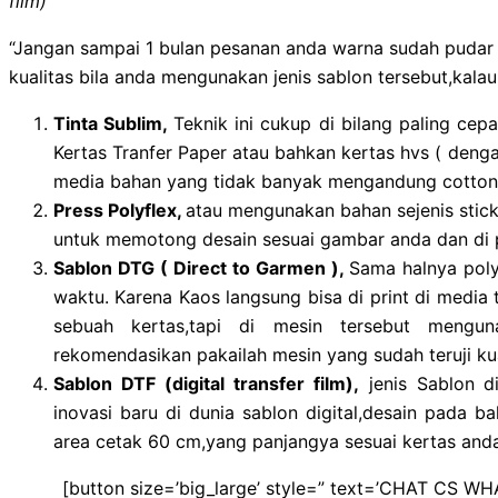
film)
“Jangan sampai 1 bulan pesanan anda warna sudah pudar d
kualitas bila anda mengunakan jenis sablon tersebut,kalau
Tinta Sublim,
Teknik ini cukup di bilang paling c
Kertas Tranfer Paper atau bahkan kertas hvs ( denga
media bahan yang tidak banyak mengandung cotton l
Press Polyflex,
atau mengunakan bahan sejenis sticke
untuk memotong desain sesuai gambar anda dan di p
Sablon DTG ( Direct to Garmen ),
Sama halnya poly
waktu. Karena Kaos langsung bisa di print di media t
sebuah kertas,tapi di mesin tersebut mengu
rekomendasikan pakailah mesin yang sudah teruji ku
Sablon DTF (digital transfer film),
jenis Sablon di
inovasi baru di dunia sablon digital,desain pada ba
area cetak 60 cm,yang panjangya sesuai kertas anda
[button size=’big_large’ style=” text=’CHAT CS WH