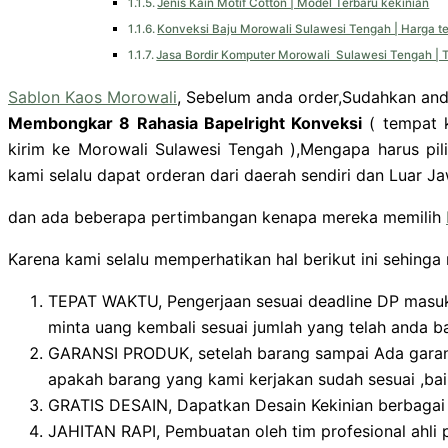
Jenis Kain Motif Cotton | Model Terbaru kekinian
Konveksi Baju Morowali Sulawesi Tengah | Harga t
Jasa Bordir Komputer Morowali Sulawesi Tengah | 
Sablon Kaos Morowali
, Sebelum anda order,Sudahkan anda
Membongkar 8 Rahasia Bapelright Konveksi
( tempat k
kirim ke Morowali Sulawesi Tengah ),Mengapa harus pil
kami selalu dapat orderan dari daerah sendiri dan Luar 
dan ada beberapa pertimbangan kenapa mereka memilih
Karena kami selalu memperhatikan hal berikut ini sehinga
TEPAT WAKTU, Pengerjaan sesuai deadline DP masuk.
minta uang kembali sesuai jumlah yang telah anda b
GARANSI PRODUK, setelah barang sampai Ada garansi
apakah barang yang kami kerjakan sudah sesuai ,bai
GRATIS DESAIN, Dapatkan Desain Kekinian berbagai m
JAHITAN RAPI, Pembuatan oleh tim profesional ahli