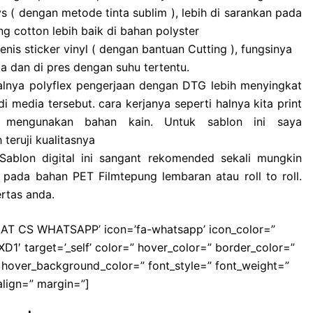
s ( dengan metode tinta sublim ), lebih di sarankan pada
 cotton lebih baik di bahan polyster
is sticker vinyl ( dengan bantuan Cutting ), fungsinya
 dan di pres dengan suhu tertentu.
lnya polyflex pengerjaan dengan DTG lebih menyingkat
i media tersebut. cara kerjanya seperti halnya kita print
t mengunakan bahan kain. Untuk sablon ini saya
teruji kualitasnya
Sablon digital ini sangant rekomended sekali mungkin
n pada bahan PET Filmtepung lembaran atau roll to roll.
rtas anda.
’CHAT CS WHATSAPP’ icon=’fa-whatsapp’ icon_color=”
′ target=’_self’ color=” hover_color=” border_color=”
hover_background_color=” font_style=” font_weight=”
align=” margin=”]