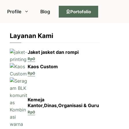
Profile
Blog
Portofolio
Layanan Kami
Jaket jasket dan rompi
Rp
0
Kaos Custom
Rp
0
Kemeja
Kantor,Dinas,Organisasi & Guru
Rp
0