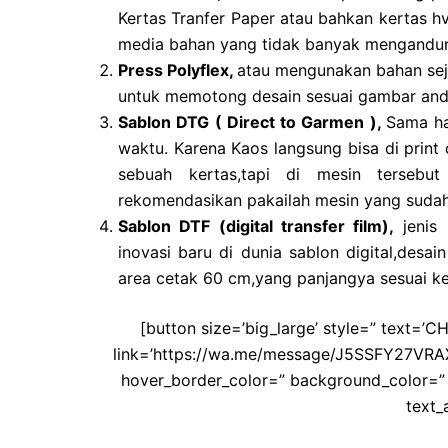
Kertas Tranfer Paper atau bahkan kertas hv
media bahan yang tidak banyak mengandung
Press Polyflex,
atau mengunakan bahan sejen
untuk memotong desain sesuai gambar anda
Sablon DTG ( Direct to Garmen ),
Sama ha
waktu. Karena Kaos langsung bisa di print d
sebuah kertas,tapi di mesin tersebu
rekomendasikan pakailah mesin yang sudah 
Sablon DTF (digital transfer film),
jenis 
inovasi baru di dunia sablon digital,desai
area cetak 60 cm,yang panjangya sesuai ke
[button size=’big_large’ style=” text=
link=’https://wa.me/message/J5SSFY27VRAXD1
hover_border_color=” background_color=” 
text_