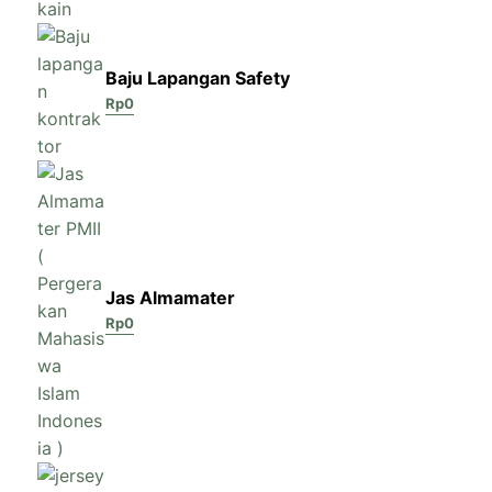
Baju Lapangan Safety
Rp
0
Jas Almamater
Rp
0