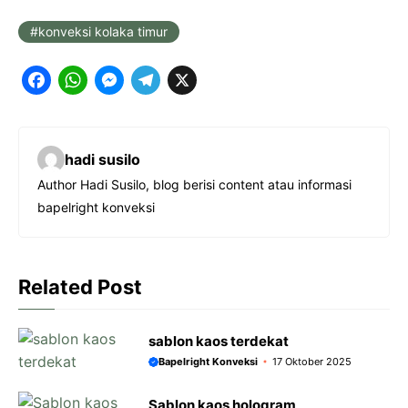
konveksi kolaka timur
F
W
M
T
X
a
h
e
e
c
a
s
l
hadi susilo
e
t
s
e
Author Hadi Susilo, blog berisi content atau informasi
b
s
e
g
bapelright konveksi
o
A
n
r
o
p
g
a
k
p
e
m
Related Post
r
sablon kaos terdekat
Bapelright Konveksi
17 Oktober 2025
Sablon kaos hologram