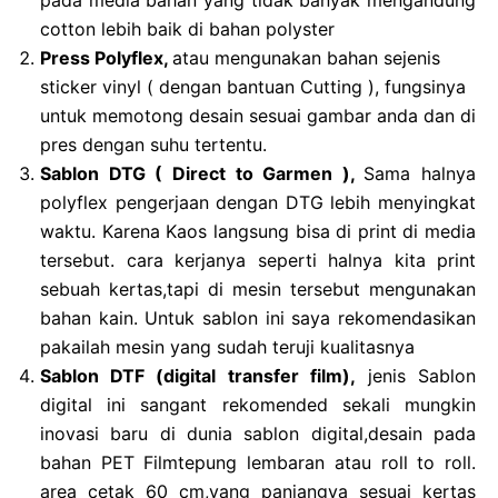
pada media bahan yang tidak banyak mengandung
cotton lebih baik di bahan polyster
Press Polyflex,
atau mengunakan bahan sejenis
sticker vinyl ( dengan bantuan Cutting ), fungsinya
untuk memotong desain sesuai gambar anda dan di
pres dengan suhu tertentu.
Sablon DTG ( Direct to Garmen ),
Sama halnya
polyflex pengerjaan dengan DTG lebih menyingkat
waktu. Karena Kaos langsung bisa di print di media
tersebut. cara kerjanya seperti halnya kita print
sebuah kertas,tapi di mesin tersebut mengunakan
bahan kain. Untuk sablon ini saya rekomendasikan
pakailah mesin yang sudah teruji kualitasnya
Sablon DTF (digital transfer film),
jenis Sablon
digital ini sangant rekomended sekali mungkin
inovasi baru di dunia sablon digital,desain pada
bahan PET Filmtepung lembaran atau roll to roll.
area cetak 60 cm,yang panjangya sesuai kertas