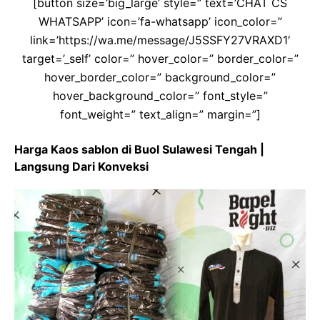
[button size=’big_large’ style=” text=’CHAT CS
WHATSAPP’ icon=’fa-whatsapp’ icon_color=”
link=’https://wa.me/message/J5SSFY27VRAXD1′
target=’_self’ color=” hover_color=” border_color=”
hover_border_color=” background_color=”
hover_background_color=” font_style=”
font_weight=” text_align=” margin=”]
Harga Kaos sablon di Buol Sulawesi Tengah |
Langsung Dari Konveksi