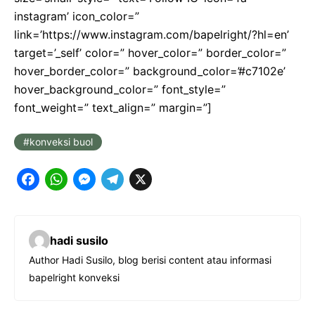
instagram’ icon_color=”
link=’https://www.instagram.com/bapelright/?hl=en’
target=’_self’ color=” hover_color=” border_color=”
hover_border_color=” background_color=’#c7102e’
hover_background_color=” font_style=”
font_weight=” text_align=” margin=”]
konveksi buol
F
W
M
T
X
a
h
e
e
c
a
s
l
hadi susilo
e
t
s
e
Author Hadi Susilo, blog berisi content atau informasi
b
s
e
g
bapelright konveksi
o
A
n
r