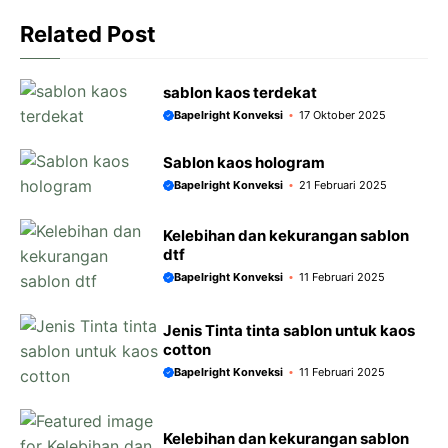
o
p
g
a
k
p
e
m
Related Post
r
sablon kaos terdekat
Bapelright Konveksi
17 Oktober 2025
Sablon kaos hologram
Bapelright Konveksi
21 Februari 2025
Kelebihan dan kekurangan sablon
dtf
Bapelright Konveksi
11 Februari 2025
Jenis Tinta tinta sablon untuk kaos
cotton
Bapelright Konveksi
11 Februari 2025
Kelebihan dan kekurangan sablon