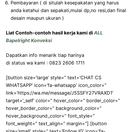
Pembayaran ( di situlah kesepakatan yang harus
anda ketahui dan sepakati,mulai dp,no resi,dan final
desain maupun ukuran )
Liat Contoh-contoh hasil kerja kami di
ALL
Bapelright Konveksi
Dapatkan info menarik tiap harinya
di status wa kami : 0823 2606 1711
[button size=’large’ style=” text=’CHAT CS
WHATSAPP’ icon=’fa-whatsapp’ icon_color=”
link=’https://wa.me/message/J5SSFY27VRAXD1′
target=’_self’ color=” hover_color=” border_color=”
hover_border_color=” background_color=”
hover_background_color=” font_style=”
font_weight=” text_align=” margin=”] [button
size=’small’ style=” text=’Follow IG’ icon=’fa-