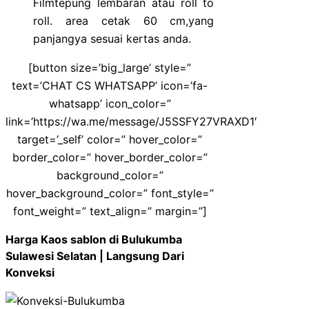
Filmtepung lembaran atau roll to
roll. area cetak 60 cm,yang
panjangya sesuai kertas anda.
[button size=’big_large’ style=”
text=’CHAT CS WHATSAPP’ icon=’fa-
whatsapp’ icon_color=”
link=’https://wa.me/message/J5SSFY27VRAXD1′
target=’_self’ color=” hover_color=”
border_color=” hover_border_color=”
background_color=”
hover_background_color=” font_style=”
font_weight=” text_align=” margin=”]
Harga Kaos sablon di Bulukumba
Sulawesi Selatan | Langsung Dari
Konveksi