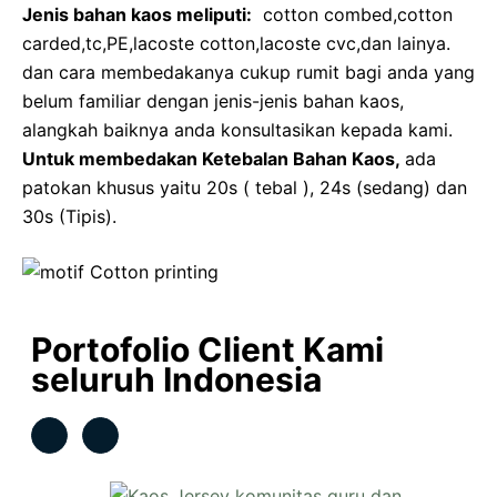
Jenis bahan kaos meliputi:
cotton combed,cotton
carded,tc,PE,lacoste cotton,lacoste cvc,dan lainya.
dan cara membedakanya cukup rumit bagi anda yang
belum familiar dengan jenis-jenis bahan kaos,
alangkah baiknya anda konsultasikan kepada kami.
Untuk membedakan Ketebalan Bahan Kaos,
ada
patokan khusus yaitu 20s ( tebal ), 24s (sedang) dan
30s (Tipis).
Portofolio Client Kami
seluruh Indonesia