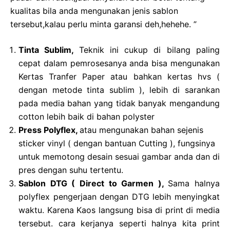
kualitas bila anda mengunakan jenis sablon
tersebut,kalau perlu minta garansi deh,hehehe. ”
Tinta Sublim,
Teknik ini cukup di bilang paling
cepat dalam pemrosesanya anda bisa mengunakan
Kertas Tranfer Paper atau bahkan kertas hvs (
dengan metode tinta sublim ), lebih di sarankan
pada media bahan yang tidak banyak mengandung
cotton lebih baik di bahan polyster
Press Polyflex,
atau mengunakan bahan sejenis
sticker vinyl ( dengan bantuan Cutting ), fungsinya
untuk memotong desain sesuai gambar anda dan di
pres dengan suhu tertentu.
Sablon DTG ( Direct to Garmen ),
Sama halnya
polyflex pengerjaan dengan DTG lebih menyingkat
waktu. Karena Kaos langsung bisa di print di media
tersebut. cara kerjanya seperti halnya kita print