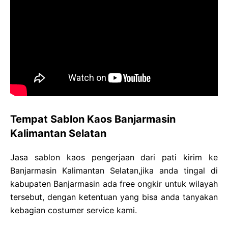
Tempat Sablon Kaos Banjarmasin
Kalimantan Selatan
Jasa sablon kaos pengerjaan dari pati kirim ke
Banjarmasin Kalimantan Selatan,jika anda tingal di
kabupaten Banjarmasin ada free ongkir untuk wilayah
tersebut, dengan ketentuan yang bisa anda tanyakan
kebagian costumer service kami.