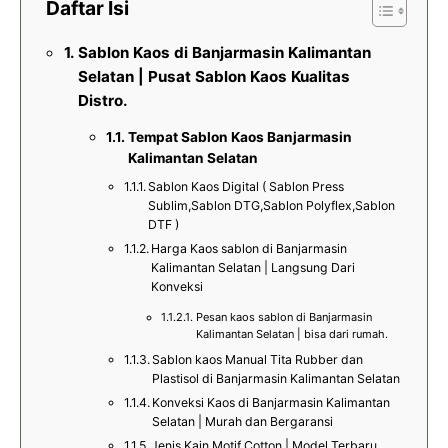
Daftar Isi
Sablon Kaos di Banjarmasin Kalimantan
Selatan | Pusat Sablon Kaos Kualitas
Distro.
Tempat Sablon Kaos Banjarmasin
Kalimantan Selatan
Sablon Kaos Digital ( Sablon Press
Sublim,Sablon DTG,Sablon Polyflex,Sablon
DTF )
Harga Kaos sablon di Banjarmasin
Kalimantan Selatan | Langsung Dari
Konveksi
Pesan kaos sablon di Banjarmasin
Kalimantan Selatan | bisa dari rumah.
Sablon kaos Manual Tita Rubber dan
Plastisol di Banjarmasin Kalimantan Selatan
Konveksi Kaos di Banjarmasin Kalimantan
Selatan | Murah dan Bergaransi
Jenis Kain Motif Cotton | Model Terbaru