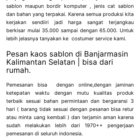
sablon maupun bordir komputer , jenis cat sablon
dan bahan yang terpakai. Karena semua produksi kita
kerjakan sendiiri jadi harga sangat terjangkau
berkisar mulai 35.000 sampai dengan 65.000. Untuk
lebih jelasnya tanyakan ke costumer service kami.
Pesan kaos sablon di Banjarmasin
Kalimantan Selatan | bisa dari
rumah.
Pemesanan bisa dengan online,dengan jaminan
ketepatan waktu dengan mutu kualitas produk
terbaik sesuai bahan permintaan dan bergaransi 3
hari ( barang tidak sesuai dengan pesanan bisa retur
atau minta uang kembali ) dan terjamin aman karena
sudah melakukan lebih dari 1970++ pengerjaan
pemesanan di seluruh indonesia.