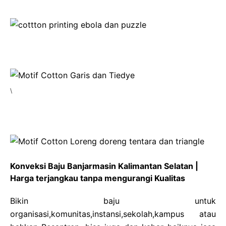
\
Konveksi Baju Banjarmasin Kalimantan Selatan |
Harga terjangkau tanpa mengurangi Kualitas
Bikin baju untuk
organisasi,komunitas,instansi,sekolah,kampus atau