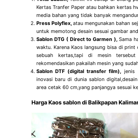
Kertas Tranfer Paper atau bahkan kertas hv
media bahan yang tidak banyak mengandung
Press Polyflex,
atau mengunakan bahan sejen
untuk memotong desain sesuai gambar anda
Sablon DTG ( Direct to Garmen ),
Sama ha
waktu. Karena Kaos langsung bisa di print d
sebuah kertas,tapi di mesin tersebu
rekomendasikan pakailah mesin yang sudah 
Sablon DTF (digital transfer film),
jenis 
inovasi baru di dunia sablon digital,desai
area cetak 60 cm,yang panjangya sesuai ke
Harga Kaos sablon di Balikpapan Kalima