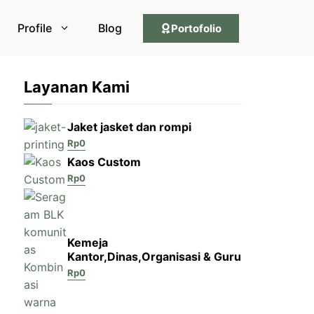
Profile
Blog
Portofolio
Layanan Kami
Jaket jasket dan rompi
Rp
0
Kaos Custom
Rp
0
Kemeja
Kantor,Dinas,Organisasi & Guru
Rp
0