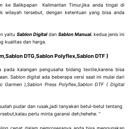
im ke Balikpapan Kalimantan Timur,jika anda tingal di
uk wilayah tersebut, dengan ketentuan yang bisa anda
an yaitu
Sablon Digital
dan
Sablon Manual.
kedua jenis ini
 kualitas dan harga.
lim,Sablon DTG,Sablon Polyflex,Sablon DTF )
na pada kalangan pengusaha bidang textile,karena bisa
an. Sablon digital ada beberapa versi saat ini mulai dari
o Garmen ),Sablon Press Polyflex,Sablon DTF ( Digital
udah pudar dan rusak,jadi tanyakan betul-betul tentang
rsebut,kalau perlu minta garansi deh,hehehe. ”
 paling cepat dalam pemrosesanya anda bisa mengunakan