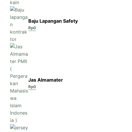
Baju Lapangan Safety
Rp
0
Jas Almamater
Rp
0