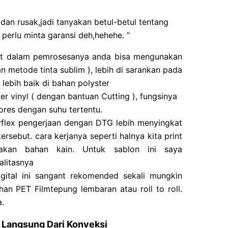
an rusak,jadi tanyakan betul-betul tentang
 perlu minta garansi deh,hehehe. ”
epat dalam pemrosesanya anda bisa mengunakan
n metode tinta sublim ), lebih di sarankan pada
ebih baik di bahan polyster
r vinyl ( dengan bantuan Cutting ), fungsinya
res dengan suhu tertentu.
flex pengerjaan dengan DTG lebih menyingkat
ersebut. cara kerjanya seperti halnya kita print
nakan bahan kain. Untuk sablon ini saya
alitasnya
gital ini sangant rekomended sekali mungkin
han PET Filmtepung lembaran atau roll to roll.
.
| Langsung Dari Konveksi