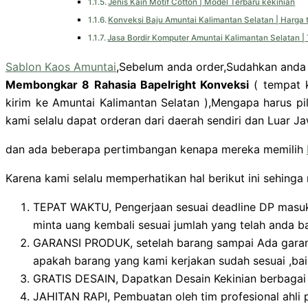
Jenis Kain Motif Cotton | Model Terbaru kekinian
Konveksi Baju Amuntai Kalimantan Selatan | Harga 
Jasa Bordir Komputer Amuntai Kalimantan Selatan |
Sablon Kaos Amuntai
,Sebelum anda order,Sudahkan anda T
Membongkar 8 Rahasia Bapelright Konveksi
( tempat k
kirim ke Amuntai Kalimantan Selatan ),Mengapa harus pi
kami selalu dapat orderan dari daerah sendiri dan Luar 
dan ada beberapa pertimbangan kenapa mereka memilih
Karena kami selalu memperhatikan hal berikut ini sehinga
TEPAT WAKTU, Pengerjaan sesuai deadline DP masuk.
minta uang kembali sesuai jumlah yang telah anda b
GARANSI PRODUK, setelah barang sampai Ada garansi
apakah barang yang kami kerjakan sudah sesuai ,bai
GRATIS DESAIN, Dapatkan Desain Kekinian berbagai m
JAHITAN RAPI, Pembuatan oleh tim profesional ahli