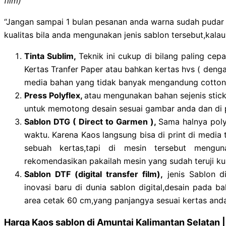
film)
“Jangan sampai 1 bulan pesanan anda warna sudah pudar d
kualitas bila anda mengunakan jenis sablon tersebut,kalau
Tinta Sublim,
Teknik ini cukup di bilang paling c
Kertas Tranfer Paper atau bahkan kertas hvs ( denga
media bahan yang tidak banyak mengandung cotton l
Press Polyflex,
atau mengunakan bahan sejenis sticke
untuk memotong desain sesuai gambar anda dan di p
Sablon DTG ( Direct to Garmen ),
Sama halnya poly
waktu. Karena Kaos langsung bisa di print di media t
sebuah kertas,tapi di mesin tersebut mengu
rekomendasikan pakailah mesin yang sudah teruji ku
Sablon DTF (digital transfer film),
jenis Sablon di
inovasi baru di dunia sablon digital,desain pada ba
area cetak 60 cm,yang panjangya sesuai kertas anda
Harga Kaos sablon di Amuntai Kalimantan Selatan 