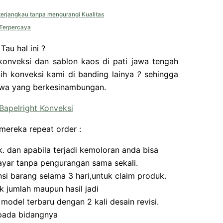
terjangkau tanpa mengurangi Kualitas
 Terpercaya
au hal ini ?
onveksi dan sablon kaos di pati jawa tengah
lih konveksi kami di banding lainya
?
sehingga
Jawa yang berkesinambungan.
Bapelright Konveksi
 mereka repeat order :
 dan apabila terjadi kemoloran anda bisa
ayar tanpa pengurangan sama sekali.
 barang selama 3 hari,untuk claim produk.
k jumlah maupun hasil jadi
odel terbaru dengan 2 kali desain revisi.
 pada bidangnya