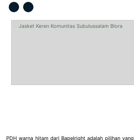
PDH warna hitam dari Bapelright adalah pilihan yang