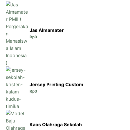
Jas Almamater
Rp
0
Jersey Printing Custom
Rp
0
Kaos Olahraga Sekolah