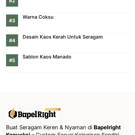
Warna Coksu
Desain Kaos Kerah Untuk Seragam
Sablon Kaos Manado
Buat Seragam Keren & Nyaman di
Bapelright
Konveksi
– Custom Sesuai Keinginan Sendiri,