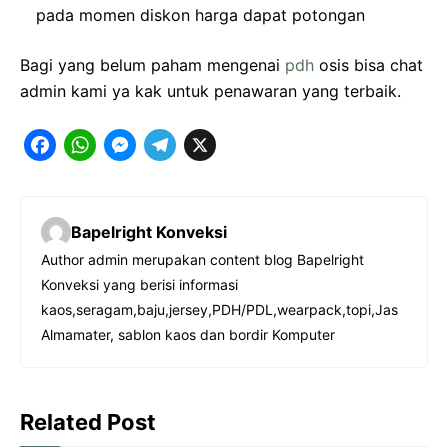
pada momen diskon harga dapat potongan
Bagi yang belum paham mengenai
pdh
osis bisa chat
admin kami ya kak untuk penawaran yang terbaik.
F
W
M
T
X
a
h
e
e
c
a
s
l
Bapelright Konveksi
e
t
s
e
Author admin merupakan content blog Bapelright
b
s
e
g
Konveksi yang berisi informasi
o
A
n
r
kaos,seragam,baju,jersey,PDH/PDL,wearpack,topi,Jas
o
p
g
a
Almamater, sablon kaos dan bordir Komputer
k
p
e
m
r
Related Post