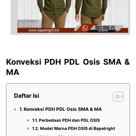
Konveksi PDH PDL Osis SMA &
MA
Daftar Isi
Konveksi PDH PDL Osis SMA & MA
Perbedaan PDH dan PDL OSIS
Model Warna PDH OSIS di Bapelright