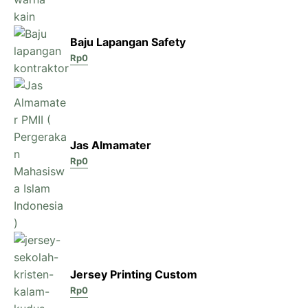
Baju Lapangan Safety
Rp
0
Jas Almamater
Rp
0
Jersey Printing Custom
Rp
0