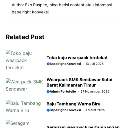
e
t
s
e
Author Eko Puspito, blog berisi content atau informasi
b
s
e
g
bapelright konveksi
o
A
n
r
o
p
g
a
k
p
e
m
Related Post
r
Toko baju wearpack terdekat
Bapelright Konveksi
13 Juli 2026
Wearpack SMK Sendawar Kutai
Barat Kalimantan Timur
Admin Portofolio
27 November 2025
Baju Tambang Warna Biru
Bapelright Konveksi
1 Maret 2025
Seragam wearpack pertambangan