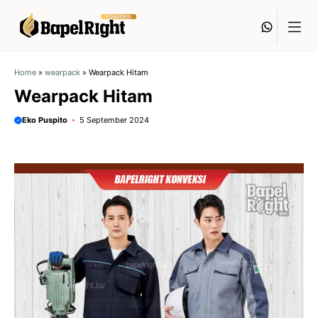
Langsung
Whats
ke
isi
Home
»
wearpack
»
Wearpack Hitam
Wearpack Hitam
Eko Puspito
5 September 2024