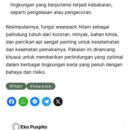
lingkungan yang berpotensi terjadi kebakaran,
seperti pengelasan atau pengecoran.
Kesimpulannya, fungsi wearpack hitam sebagai
pelindung tubuh dari kotoran, minyak, bahan kimia,
dan percikan api sangat penting untuk keselamatan
dan kesehatan pemakainya. Pakaian ini dirancang
khusus untuk memberikan perlindungan yang optimal
dalam berbagai lingkungan kerja yang penuh dengan
bahaya dan risiko.
hitam
wearpack
F
W
M
T
X
a
h
e
e
c
a
s
l
Eko Puspito