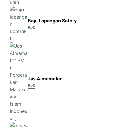
Baju Lapangan Safety
Rp
0
Jas Almamater
Rp
0