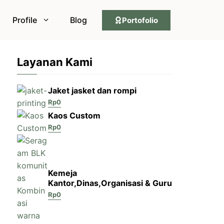
Profile
Blog
Portofolio
Layanan Kami
Jaket jasket dan rompi
Rp
0
Kaos Custom
Rp
0
Kemeja
Kantor,Dinas,Organisasi & Guru
Rp
0