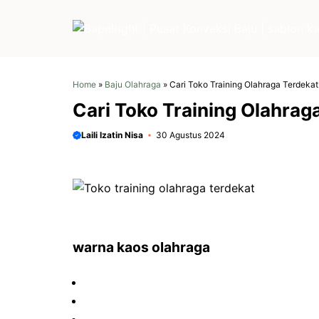
Langsung
ke
isi
Home
»
Baju Olahraga
»
Cari Toko Training Olahraga Terdeka
Cari Toko Training Olahrag
Laili Izatin Nisa
30 Agustus 2024
warna kaos olahraga