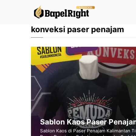
Langsung
ke
isi
konveksi paser penajam
Sablon Kaos Paser Penaja
Sablon Kaos di Paser Penajam Kalimantan Tim