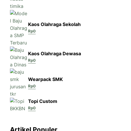
Kaos Olahraga Sekolah
Rp
0
Kaos Olahraga Dewasa
Rp
0
Wearpack SMK
Rp
0
Topi Custom
Rp
0
Artikel Populer