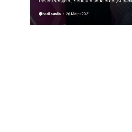
Paser Penajam , Sebelum anda order,Sudahka
hadi susilo
29 Maret 2021