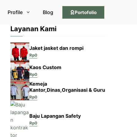
Profile
Blog
Portofolio
Layanan Kami
Jaket jasket dan rompi
Rp
0
Kaos Custom
Rp
0
Kemeja
Kantor,Dinas,Organisasi & Guru
Rp
0
Baju Lapangan Safety
Rp
0