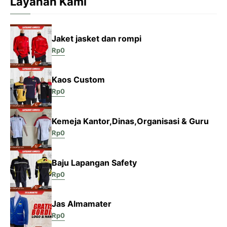
Layanan Kami
Jaket jasket dan rompi
Rp
0
Kaos Custom
Rp
0
Kemeja Kantor,Dinas,Organisasi & Guru
Rp
0
Baju Lapangan Safety
Rp
0
Jas Almamater
Rp
0