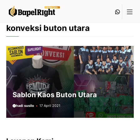
Langsung
Whats
ke
isi
konveksi buton utara
Sablon Kaos Buton Utara
hadi susilo
17 April 2021