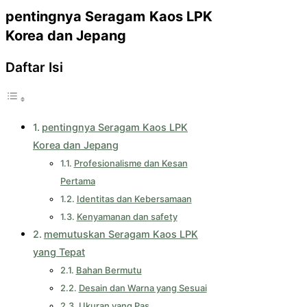
pentingnya Seragam Kaos LPK
Korea dan Jepang
Daftar Isi
pentingnya Seragam Kaos LPK
Korea dan Jepang
Profesionalisme dan Kesan
Pertama
Identitas dan Kebersamaan
Kenyamanan dan safety
memutuskan Seragam Kaos LPK
yang Tepat
Bahan Bermutu
Desain dan Warna yang Sesuai
Ukuran yang Pas