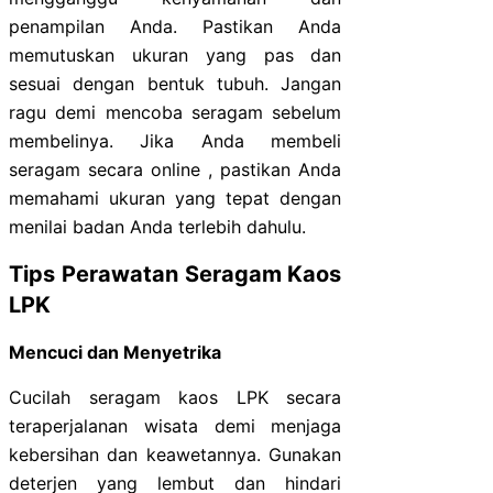
penampilan Anda. Pastikan Anda
memutuskan ukuran yang pas dan
sesuai dengan bentuk tubuh. Jangan
ragu demi mencoba seragam sebelum
membelinya. Jika Anda membeli
seragam secara online , pastikan Anda
memahami ukuran yang tepat dengan
menilai badan Anda terlebih dahulu.
Tips Perawatan Seragam Kaos
LPK
Mencuci dan Menyetrika
Cucilah seragam kaos LPK secara
teraperjalanan wisata demi menjaga
kebersihan dan keawetannya. Gunakan
deterjen yang lembut dan hindari