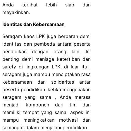
Anda terlihat lebih siap dan
meyakinkan.
Identitas dan Kebersamaan
Seragam kaos LPK juga berperan demi
identitas dan pembeda antara peserta
pendidikan dengan orang lain. Ini
penting demi menjaga ketertiban dan
safety di lingkungan LPK. di luar itu ,
seragam juga mampu menciptakan rasa
kebersamaan dan solidaritas antar
peserta pendidikan. ketika mengenakan
seragam yang sama , Anda merasa
menjadi komponen dari tim dan
memiliki tempat yang sama. aspek ini
mampu meningkatkan motivasi dan
semangat dalam menjalani pendidikan.