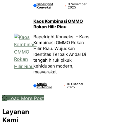
Bapelright
9 November
Konveksi
2025
Kaos Kombinasi OMMO
Rokan Hilir Riau
Bapelright Konveksi – Kaos
Kombinasi OMMO Rokan
Hilir Riau: Wujudkan
Identitas Terbaik Anda! Di
tengah hiruk pikuk
kehidupan modern,
masyarakat
Admin
10 Oktober
Portofolio
2025
Load More Post
Layanan
Kami