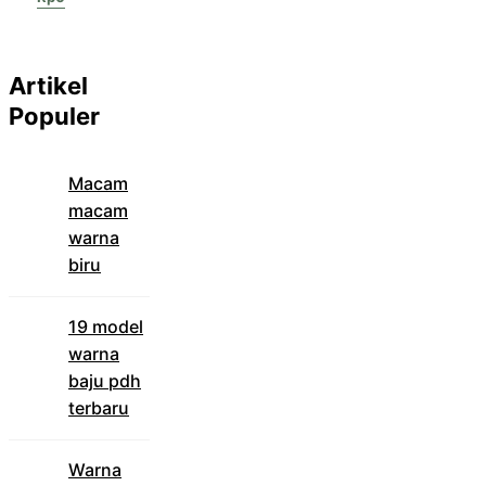
Artikel
Populer
Macam
macam
warna
biru
19 model
warna
baju pdh
terbaru
Warna