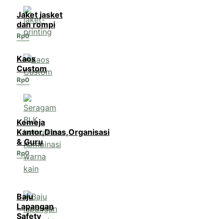
Jaket jasket
dan rompi
Rp
0
Kaos
Custom
Rp
0
Kemeja
Kantor,Dinas,Organisasi
& Guru
Rp
0
Baju
Lapangan
Safety