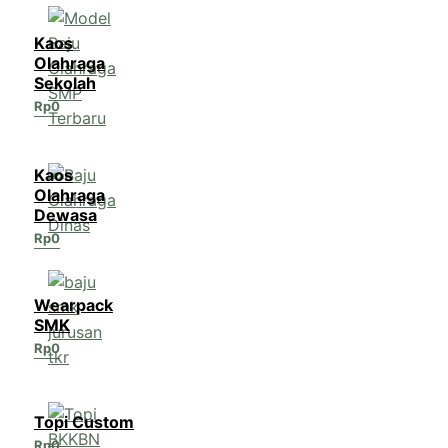
Kaos
Olahraga
Sekolah
Rp
0
Kaos
Olahraga
Dewasa
Rp
0
Wearpack
SMK
Rp
0
Topi Custom
Rp
0