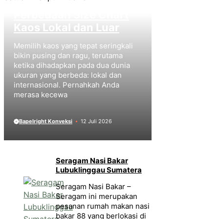
Perbedaan Size Chart
Kaos Lokal dan Luar
Memilih kaos yang tepat seringkali
bikin pusing dan ragu, terutama
ketika dihadapkan pada dua dunia
ukuran yang berbeda: lokal dan
internasional. Pernahkah Anda
merasa kecewa
Bapelright Konveksi
12 Juli 2026
Seragam Nasi Bakar
Lubuklinggau Sumatera
Seragam Nasi Bakar –
Seragam ini merupakan
pesanan rumah makan nasi
bakar 88 yang berlokasi di