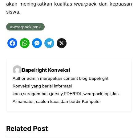
akan meningkatkan kualitas
wearpack
dan kepuasan
siswa.
wearpack smk
F
W
M
T
X
a
h
e
e
c
a
s
l
Bapelright Konveksi
e
t
s
e
Author admin merupakan content blog Bapelright
b
s
e
g
Konveksi yang berisi informasi
o
A
n
r
kaos,seragam,baju,jersey,PDH/PDL,wearpack,topi,Jas
o
p
g
a
Almamater, sablon kaos dan bordir Komputer
k
p
e
m
r
Related Post