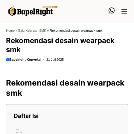
Langsung
Whats
ke
isi
Home
»
Baju Kejuruan SMK
»
Rekomendasi desain wearpack smk
Rekomendasi desain wearpack
smk
Bapelright Konveksi
21 Juli 2025
Rekomendasi desain wearpack
smk
Daftar Isi