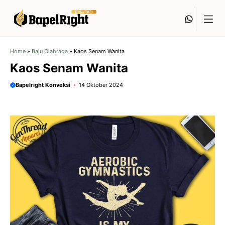
Langsung
Whats
ke
isi
Home
»
Baju Olahraga
»
Kaos Senam Wanita
Kaos Senam Wanita
Bapelright Konveksi
14 Oktober 2024