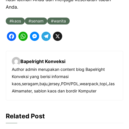
Anda.
kaos
senam
wanita
F
W
M
T
X
a
h
e
e
c
a
s
l
Bapelright Konveksi
e
t
s
e
Author admin merupakan content blog Bapelright
b
s
e
g
Konveksi yang berisi informasi
o
A
n
r
kaos,seragam,baju,jersey,PDH/PDL,wearpack,topi,Jas
o
p
g
a
Almamater, sablon kaos dan bordir Komputer
k
p
e
m
r
Related Post