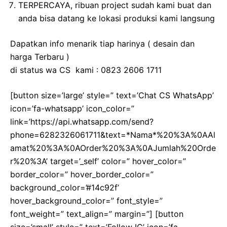
TERPERCAYA, ribuan project sudah kami buat dan
anda bisa datang ke lokasi produksi kami langsung
Dapatkan info menarik tiap harinya ( desain dan
harga Terbaru )
di status wa CS kami : 0823 2606 1711
[button size=’large’ style=” text=’Chat CS WhatsApp’
icon=’fa-whatsapp’ icon_color=”
link=’https://api.whatsapp.com/send?
phone=6282326061711&text=*Nama*%20%3A%0AAl
amat%20%3A%0AOrder%20%3A%0AJumlah%20Orde
r%20%3A’ target=’_self’ color=” hover_color=”
border_color=” hover_border_color=”
background_color=’#14c92f’
hover_background_color=” font_style=”
font_weight=” text_align=” margin=”] [button
size=’small’ style=” text=’Follow IG’ icon=’fa-