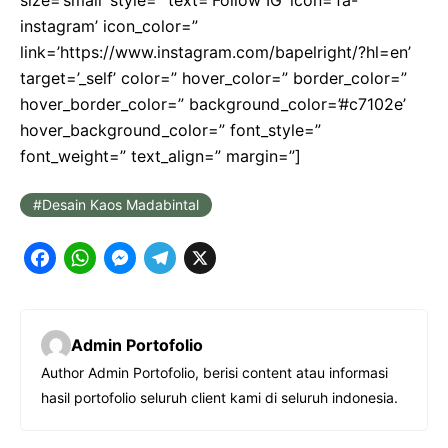
instagram’ icon_color=”
link=’https://www.instagram.com/bapelright/?hl=en’
target=’_self’ color=” hover_color=” border_color=”
hover_border_color=” background_color=’#c7102e’
hover_background_color=” font_style=”
font_weight=” text_align=” margin=”]
Desain Kaos Madabintal
F
W
M
T
X
a
h
e
e
c
a
s
l
Admin Portofolio
e
t
s
e
Author Admin Portofolio, berisi content atau informasi
b
s
e
g
hasil portofolio seluruh client kami di seluruh indonesia.
o
A
n
r