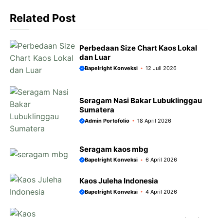
o
p
g
a
k
p
e
m
Related Post
r
Perbedaan Size Chart Kaos Lokal
dan Luar
Bapelright Konveksi
12 Juli 2026
Seragam Nasi Bakar Lubuklinggau
Sumatera
Admin Portofolio
18 April 2026
Seragam kaos mbg
Bapelright Konveksi
6 April 2026
Kaos Juleha Indonesia
Bapelright Konveksi
4 April 2026