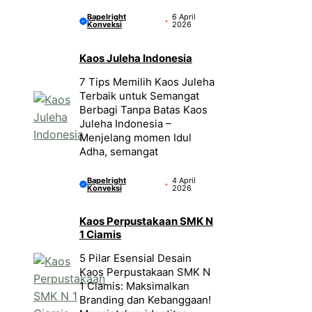
Bapelright
6 April
Konveksi
2026
Kaos Juleha Indonesia
7 Tips Memilih Kaos Juleha
Terbaik untuk Semangat
Berbagi Tanpa Batas Kaos
Juleha Indonesia –
Menjelang momen Idul
Adha, semangat
Bapelright
4 April
Konveksi
2026
Kaos Perpustakaan SMK N
1 Ciamis
5 Pilar Esensial Desain
Kaos Perpustakaan SMK N
1 Ciamis: Maksimalkan
Branding dan Kebanggaan!