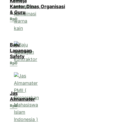
Kemeja
Kantor,Dinas,Organisasi
& Guru
Rp
0
Baju
Lapangan
Safety
Rp
0
Jas
Almamater
Rp
0