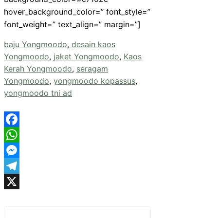
hover_background_color=” font_style=”
font_weight=” text_align=” margin=”]
baju Yongmoodo
, 
desain kaos
Yongmoodo
, 
jaket Yongmoodo
, 
Kaos
Kerah Yongmoodo
, 
seragam
Yongmoodo
, 
yongmoodo kopassus
, 
yongmoodo tni ad
Facebook
WhatsApp
Messenger
Telegram
X