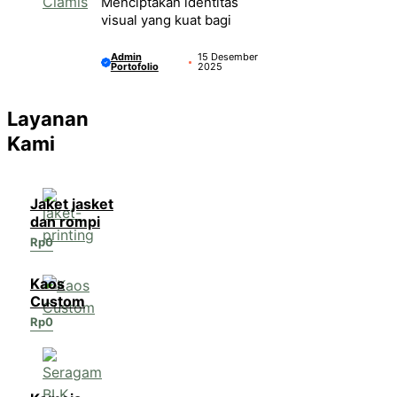
Menciptakan identitas
visual yang kuat bagi
Admin
15 Desember
Portofolio
2025
Layanan
Kami
Jaket jasket
dan rompi
Rp
0
Kaos
Custom
Rp
0