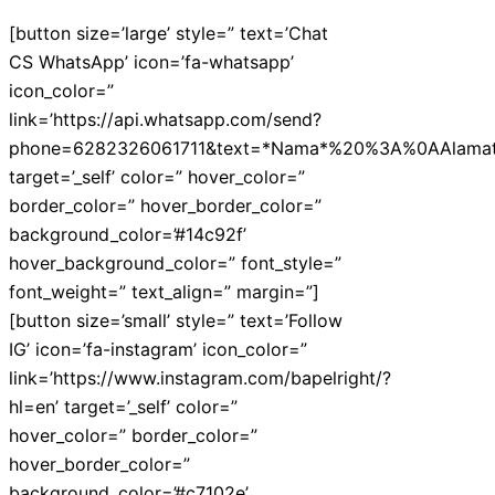
[button size=’large’ style=” text=’Chat
CS WhatsApp’ icon=’fa-whatsapp’
icon_color=”
link=’https://api.whatsapp.com/send?
phone=6282326061711&text=*Nama*%20%3A%0AAlam
target=’_self’ color=” hover_color=”
border_color=” hover_border_color=”
background_color=’#14c92f’
hover_background_color=” font_style=”
font_weight=” text_align=” margin=”]
[button size=’small’ style=” text=’Follow
IG’ icon=’fa-instagram’ icon_color=”
link=’https://www.instagram.com/bapelright/?
hl=en’ target=’_self’ color=”
hover_color=” border_color=”
hover_border_color=”
background_color=’#c7102e’