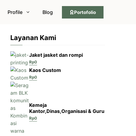
Profile
Blog
Portofolio
Layanan Kami
Jaket jasket dan rompi
Rp
0
Kaos Custom
Rp
0
Kemeja
Kantor,Dinas,Organisasi & Guru
Rp
0