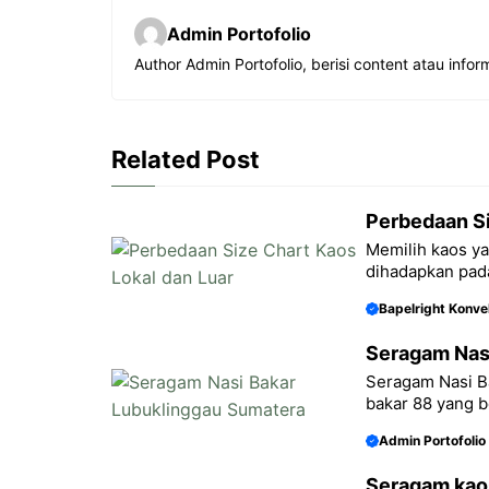
c
a
s
l
Admin Portofolio
e
t
s
e
Author Admin Portofolio, berisi content atau inform
b
s
e
g
o
A
n
r
o
p
g
a
Related Post
k
p
e
m
r
Perbedaan Si
Memilih kaos ya
dihadapkan pada
Bapelright Konve
Seragam Nas
Seragam Nasi B
bakar 88 yang be
Admin Portofolio
Seragam ka