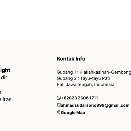
Kontak Info
ight
Gudang 1 : Klakahkasihan-Gembong
iri,
Gudang 2 : Tayu-tayu Pati
Pati Jawa tengah, Indonesia
n
+62823 2606 1711
litas
ahmadsudarsono999@gmail.com
Google Map