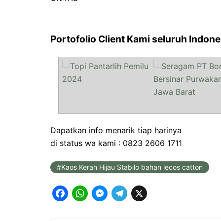
Portofolio Client Kami seluruh Indone
Dapatkan info menarik tiap harinya
di status wa kami : 0823 2606 1711
Kaos Kerah Hijau Stabilo bahan lecos catton
F
W
M
T
X
a
h
e
e