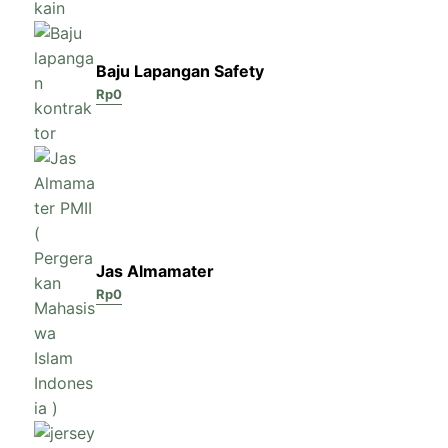
Baju Lapangan Safety
Rp
0
Jas Almamater
Rp
0