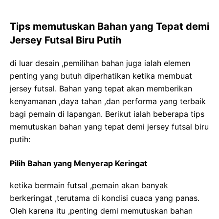
Tips memutuskan Bahan yang Tepat demi
Jersey Futsal Biru Putih
di luar desain ,pemilihan bahan juga ialah elemen
penting yang butuh diperhatikan ketika membuat
jersey futsal. Bahan yang tepat akan memberikan
kenyamanan ,daya tahan ,dan performa yang terbaik
bagi pemain di lapangan. Berikut ialah beberapa tips
memutuskan bahan yang tepat demi jersey futsal biru
putih:
Pilih Bahan yang Menyerap Keringat
ketika bermain futsal ,pemain akan banyak
berkeringat ,terutama di kondisi cuaca yang panas.
Oleh karena itu ,penting demi memutuskan bahan