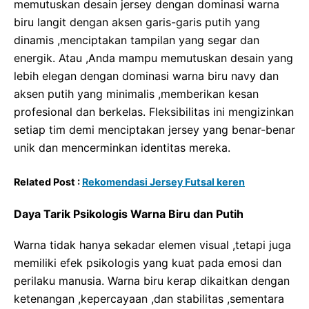
memutuskan desain jersey dengan dominasi warna
biru langit dengan aksen garis-garis putih yang
dinamis ,menciptakan tampilan yang segar dan
energik. Atau ,Anda mampu memutuskan desain yang
lebih elegan dengan dominasi warna biru navy dan
aksen putih yang minimalis ,memberikan kesan
profesional dan berkelas. Fleksibilitas ini mengizinkan
setiap tim demi menciptakan jersey yang benar-benar
unik dan mencerminkan identitas mereka.
Related Post :
Rekomendasi Jersey Futsal keren
Daya Tarik Psikologis Warna Biru dan Putih
Warna tidak hanya sekadar elemen visual ,tetapi juga
memiliki efek psikologis yang kuat pada emosi dan
perilaku manusia. Warna biru kerap dikaitkan dengan
ketenangan ,kepercayaan ,dan stabilitas ,sementara