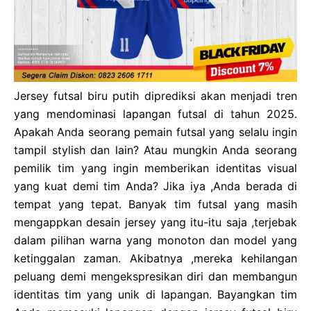
Jersey futsal biru putih diprediksi akan menjadi tren
yang mendominasi lapangan futsal di tahun 2025.
Apakah Anda seorang pemain futsal yang selalu ingin
tampil stylish dan lain? Atau mungkin Anda seorang
pemilik tim yang ingin memberikan identitas visual
yang kuat demi tim Anda? Jika iya ,Anda berada di
tempat yang tepat. Banyak tim futsal yang masih
mengappkan desain jersey yang itu-itu saja ,terjebak
dalam pilihan warna yang monoton dan model yang
ketinggalan zaman. Akibatnya ,mereka kehilangan
peluang demi mengekspresikan diri dan membangun
identitas tim yang unik di lapangan. Bayangkan tim