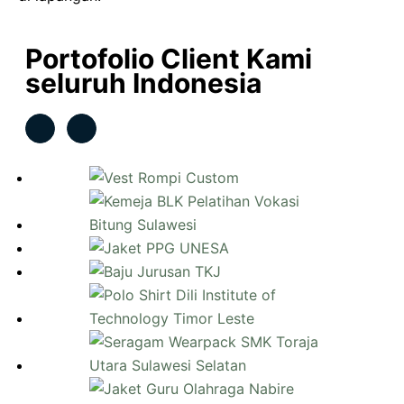
Portofolio Client Kami
seluruh Indonesia