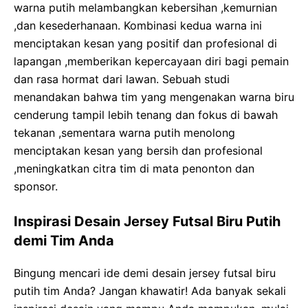
warna putih melambangkan kebersihan ,kemurnian
,dan kesederhanaan. Kombinasi kedua warna ini
menciptakan kesan yang positif dan profesional di
lapangan ,memberikan kepercayaan diri bagi pemain
dan rasa hormat dari lawan. Sebuah studi
menandakan bahwa tim yang mengenakan warna biru
cenderung tampil lebih tenang dan fokus di bawah
tekanan ,sementara warna putih menolong
menciptakan kesan yang bersih dan profesional
,meningkatkan citra tim di mata penonton dan
sponsor.
Inspirasi Desain Jersey Futsal Biru Putih
demi Tim Anda
Bingung mencari ide demi desain jersey futsal biru
putih tim Anda? Jangan khawatir! Ada banyak sekali