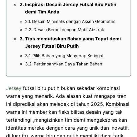
Inspirasi Desain Jersey Futsal Biru Putih
demi Tim Anda
Desain Minimalis dengan Aksen Geometris
Desain Berani dengan Motif Abstrak
Tips memutuskan Bahan yang Tepat demi
Jersey Futsal Biru Putih
Pilih Bahan yang Menyerap Keringat
Pertimbangkan Daya Tahan Bahan
Jersey
futsal biru putih bukan sekadar kombinasi
warna yang menarik. Ada alasan kuat mengapa tren
ini diprediksi akan meledak di tahun 2025. Kombinasi
warna ini memberikan fleksibilitas desain yang tak
tertandingi ,mengizinkan tim demi mengekspresikan
identitas mereka dengan cara yang unik dan inovatif.
di luar itu ,warna biru dan putih memiliki daya tarik