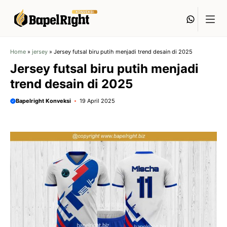
Langsung
Whats
ke
isi
Home
»
jersey
»
Jersey futsal biru putih menjadi trend desain di 2025
Jersey futsal biru putih menjadi
trend desain di 2025
Bapelright Konveksi
19 April 2025