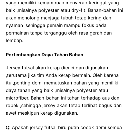
yang memiliki kemampuan menyerap keringat yang
baik ,misalnya polyester atau dry-fit. Bahan-bahan ini
akan menolong menjaga tubuh tetap kering dan
nyaman ,sehingga pemain mampu fokus pada
permainan tanpa terganggu oleh rasa gerah dan
lembap.
Pertimbangkan Daya Tahan Bahan
Jersey futsal akan kerap dicuci dan digunakan
,terutama jika tim Anda kerap bermain. Oleh karena
itu ,penting demi memutuskan bahan yang memiliki
daya tahan yang baik ,misalnya polyester atau
microfiber. Bahan-bahan ini tahan terhadap aus dan
robek ,sehingga jersey akan tetap terlihat bagus dan
awet meskipun kerap digunakan.
Q: Apakah jersey futsal biru putih cocok demi semua