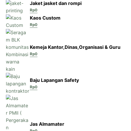
Jaket jasket dan rompi
Rp
0
Kaos Custom
Rp
0
Kemeja Kantor,Dinas,Organisasi & Guru
Rp
0
Baju Lapangan Safety
Rp
0
Jas Almamater
Rp
0