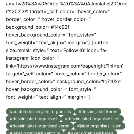
amat%20%3A%0AOrder%20%3A%0AJumlah%20Orde
r%20%3A’ target=’_self’ color=” hover_color=”
border_color=” hover_border_color=”
background_color=’#14c92f’
hover_background_color=” font_style=”
font_weight=” text_align=” margin=”] [button
size=’small’ style=” text=’Follow IG’ icon=’fa-
instagram’ icon_color=”
link=’https://www.instagram.com/bapelright/?hl=en’
target=’_self’ color=” hover_color=” border_color=”
hover_border_color=” background_color=’#c7102e’
hover_background_color=” font_style=”
font_weight=” text_align=” margin=”]
contoh desain jaket organisas
desain jaket keren
desain jaket organisasi
desain jaket organisasi cdr
desain jaket organisasi keren
jaket organisasi islam
jaket organisasi kampus
jaket organisasi keren