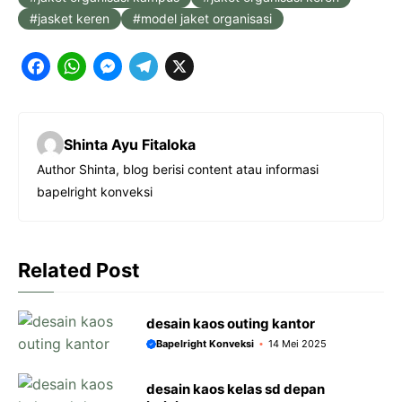
jasket keren
model jaket organisasi
F
W
M
T
X
a
h
e
e
c
a
s
l
Shinta Ayu Fitaloka
e
t
s
e
Author Shinta, blog berisi content atau informasi
b
s
e
g
bapelright konveksi
o
A
n
r
o
p
g
a
k
p
e
m
Related Post
r
desain kaos outing kantor
Bapelright Konveksi
14 Mei 2025
desain kaos kelas sd depan