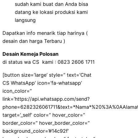
sudah kami buat dan Anda bisa
datang ke lokasi produksi kami
langsung
Dapatkan info menarik tiap harinya (
desain dan harga Terbaru )
Desain Kemeja Polosan
di status wa CS kami : 0823 2606 1711
[button size=’large’ style=” text=’Chat
CS WhatsApp’ icon=’fa-whatsapp’
icon_color=”
link=’https://api.whatsapp.com/send?
phone=6282326061711&text=*Nama*%20%3A%0AAlam
target=’_self’ color=” hover_color=”
border_color=” hover_border_color=”
background_color=’#14c92f’