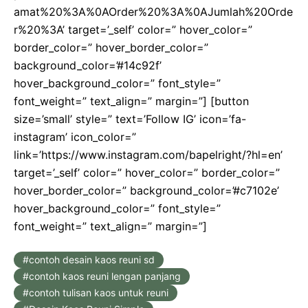
amat%20%3A%0AOrder%20%3A%0AJumlah%20Orde
r%20%3A’ target=’_self’ color=” hover_color=”
border_color=” hover_border_color=”
background_color=’#14c92f’
hover_background_color=” font_style=”
font_weight=” text_align=” margin=”] [button
size=’small’ style=” text=’Follow IG’ icon=’fa-
instagram’ icon_color=”
link=’https://www.instagram.com/bapelright/?hl=en’
target=’_self’ color=” hover_color=” border_color=”
hover_border_color=” background_color=’#c7102e’
hover_background_color=” font_style=”
font_weight=” text_align=” margin=”]
contoh desain kaos reuni sd
contoh kaos reuni lengan panjang
contoh tulisan kaos untuk reuni