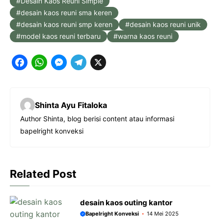
Desain Kaos Reuni Simple
desain kaos reuni sma keren
desain kaos reuni smp keren
desain kaos reuni unik
model kaos reuni terbaru
warna kaos reuni
F
W
M
T
X
a
h
e
e
c
a
s
l
Shinta Ayu Fitaloka
e
t
s
e
Author Shinta, blog berisi content atau informasi
b
s
e
g
bapelright konveksi
o
A
n
r
o
p
g
a
k
p
e
m
Related Post
r
desain kaos outing kantor
Bapelright Konveksi
14 Mei 2025