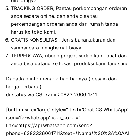
dibidangya
TRACKING ORDER, Pantau perkembangan orderan
anda secara online. dan anda bisa tau
perkembangan orderan anda dari rumah tanpa
harus ke toko kami.
GRATIS KONSULTASI, Jenis bahan,ukuran dan
sampai cara menghemat biaya.
TERPERCAYA, ribuan project sudah kami buat dan
anda bisa datang ke lokasi produksi kami langsung
Dapatkan info menarik tiap harinya ( desain dan
harga Terbaru )
di status wa CS kami : 0823 2606 1711
[button size=’large’ style=” text=’Chat CS WhatsApp’
icon=’fa-whatsapp’ icon_color=”
link=’https://api.whatsapp.com/send?
phone=6282326061711&text=*Nama*%20%3A%0AAl