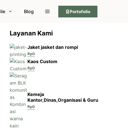
ile
Blog
Portofolio
Layanan Kami
Jaket jasket dan rompi
Rp
0
Kaos Custom
Rp
0
Kemeja
Kantor,Dinas,Organisasi & Guru
Rp
0