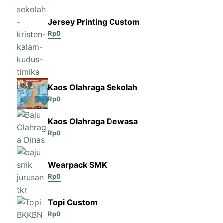
Jersey Printing Custom
Rp
0
Kaos Olahraga Sekolah
Rp
0
Kaos Olahraga Dewasa
Rp
0
Wearpack SMK
Rp
0
Topi Custom
Rp
0