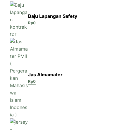
Baju Lapangan Safety
Rp
0
Jas Almamater
Rp
0