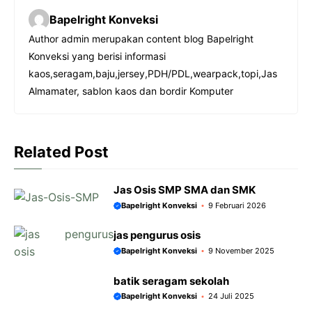
c
a
s
l
Bapelright Konveksi
e
t
s
e
Author admin merupakan content blog Bapelright
b
s
e
g
Konveksi yang berisi informasi
o
A
n
r
kaos,seragam,baju,jersey,PDH/PDL,wearpack,topi,Jas
o
p
g
a
Almamater, sablon kaos dan bordir Komputer
k
p
e
m
r
Related Post
Jas Osis SMP SMA dan SMK
Bapelright Konveksi
9 Februari 2026
jas pengurus osis
Bapelright Konveksi
9 November 2025
batik seragam sekolah
Bapelright Konveksi
24 Juli 2025