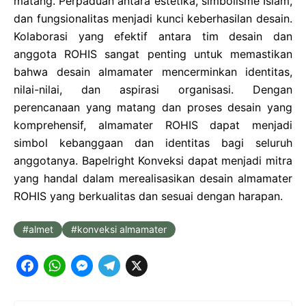
matang. Perpaduan antara estetika, simbolisme Islam,
dan fungsionalitas menjadi kunci keberhasilan desain.
Kolaborasi yang efektif antara tim desain dan
anggota ROHIS sangat penting untuk memastikan
bahwa desain almamater mencerminkan identitas,
nilai-nilai, dan aspirasi organisasi. Dengan
perencanaan yang matang dan proses desain yang
komprehensif, almamater ROHIS dapat menjadi
simbol kebanggaan dan identitas bagi seluruh
anggotanya. Bapelright Konveksi dapat menjadi mitra
yang handal dalam merealisasikan desain almamater
ROHIS yang berkualitas dan sesuai dengan harapan.
almet
konveksi almamater
F
W
M
T
X
a
h
e
e