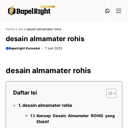
Langsung
Whats
ke
isi
Home
»
Jas
»
desain almamater rohis
desain almamater rohis
Bapelright Konveksi
7 Juni 2025
desain almamater rohis
Daftar Isi
desain almamater rohis
Konsep Desain Almamater ROHIS yang
Efektif