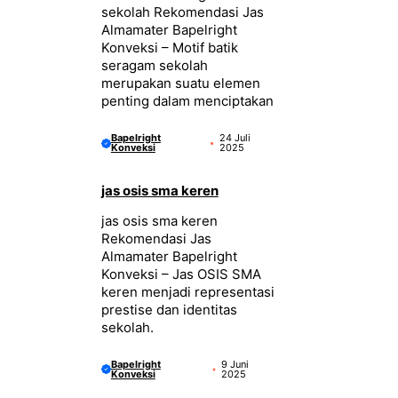
sekolah Rekomendasi Jas
Almamater Bapelright
Konveksi – Motif batik
seragam sekolah
merupakan suatu elemen
penting dalam menciptakan
Bapelright
24 Juli
Konveksi
2025
jas osis sma keren
jas osis sma keren
Rekomendasi Jas
Almamater Bapelright
Konveksi – Jas OSIS SMA
keren menjadi representasi
prestise dan identitas
sekolah.
Bapelright
9 Juni
Konveksi
2025