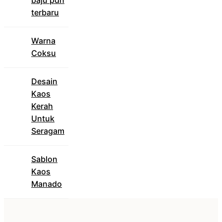
baju pdh
terbaru
Warna
Coksu
Desain
Kaos
Kerah
Untuk
Seragam
Sablon
Kaos
Manado