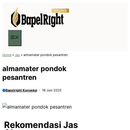
Langsung
ke
isi
Menu
Home
»
Jas
»
almamater pondok pesantren
almamater pondok
pesantren
Bapelright Konveksi
18 Juni 2025
Rekomendasi Jas