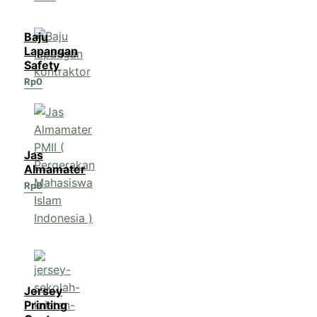
Baju
Lapangan
Safety
Rp
0
Jas
Almamater
Rp
0
Jersey
Printing