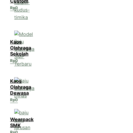
Custom
Rp
0
Kaos
Olahraga
Sekolah
Rp
0
Kaos
Olahraga
Dewasa
Rp
0
Wearpack
SMK
Rp
0