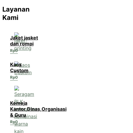
Layanan
Kami
Jaket jasket
dan rompi
Rp
0
Kaos
Custom
Rp
0
Kemeja
Kantor,Dinas,Organisasi
& Guru
Rp
0