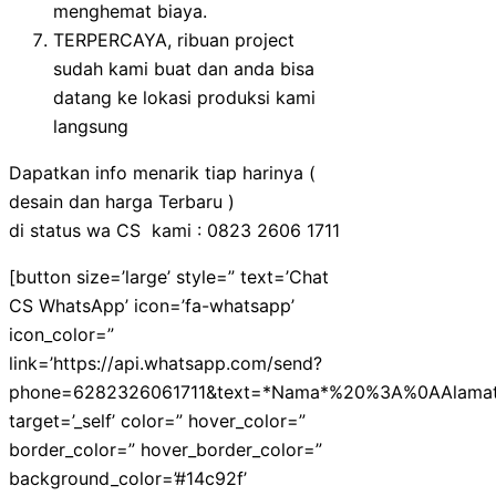
menghemat biaya.
TERPERCAYA, ribuan project
sudah kami buat dan anda bisa
datang ke lokasi produksi kami
langsung
Dapatkan info menarik tiap harinya (
desain dan harga Terbaru )
di status wa CS kami : 0823 2606 1711
[button size=’large’ style=” text=’Chat
CS WhatsApp’ icon=’fa-whatsapp’
icon_color=”
link=’https://api.whatsapp.com/send?
phone=6282326061711&text=*Nama*%20%3A%0AAlam
target=’_self’ color=” hover_color=”
border_color=” hover_border_color=”
background_color=’#14c92f’