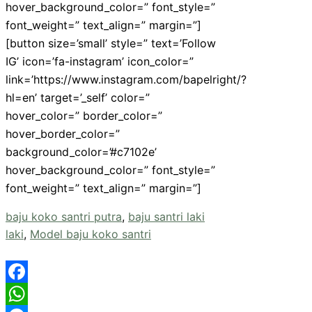
hover_background_color=” font_style=”
font_weight=” text_align=” margin=”]
[button size=’small’ style=” text=’Follow
IG’ icon=’fa-instagram’ icon_color=”
link=’https://www.instagram.com/bapelright/?
hl=en’ target=’_self’ color=”
hover_color=” border_color=”
hover_border_color=”
background_color=’#c7102e’
hover_background_color=” font_style=”
font_weight=” text_align=” margin=”]
baju koko santri putra
,
baju santri laki
laki
,
Model baju koko santri
Facebook