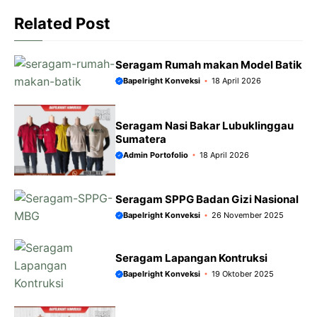
o
p
g
a
k
p
e
m
Related Post
r
Seragam Rumah makan Model Batik
Bapelright Konveksi
18 April 2026
Seragam Nasi Bakar Lubuklinggau
Sumatera
Admin Portofolio
18 April 2026
Seragam SPPG Badan Gizi Nasional
Bapelright Konveksi
26 November 2025
Seragam Lapangan Kontruksi
Bapelright Konveksi
19 Oktober 2025