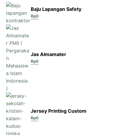
Baju Lapangan Safety
Rp
0
Jas Almamater
Rp
0
Jersey Printing Custom
Rp
0