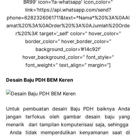
BR99′ icon=’fa-whatsapp’ icon_color=”
link=’https://api.whatsapp.com/send?
phone=6282326061711&text=*Nama*%20%3A%0AAl
amat%20%3A%0AOrder%20%3A%0AJumlah%20Orde
r%20%3A’ target=’_self’ color=” hover_color=”
border_color=” hover_border_color=”
background_color=’#14c92f’
hover_background_color=” font_style=”
font_weight=” text_align=” margin=”]
Desain Baju PDH BEM Keren
Untuk pembuatan desain Baju PDH baiknya Anda
jangan terfokus oleh gambar desain baju yang
menarik dari tampilan komputerisasi saja, sehingga
Anda tidak memperdulikan kenyamanan saat di