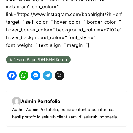
instagram’ icon_color=”
link=’https://www.instagram.com/bapelright/?hl=en’
target=’_self’ color=” hover_color=” border_color=”
hover_border_color=” background_color=’#c7102e’
hover_background_color=” font_style=”
font_weight=” text_align=” margin=”]
Desain Baju PDH BEM Keren
F
W
M
T
X
a
h
e
e
c
a
s
l
Admin Portofolio
e
t
s
e
Author Admin Portofolio, berisi content atau informasi
b
s
e
g
hasil portofolio seluruh client kami di seluruh indonesia.
o
A
n
r