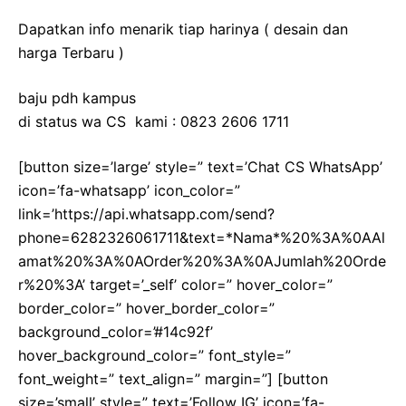
Dapatkan info menarik tiap harinya ( desain dan
harga Terbaru )
baju pdh kampus
di status wa CS kami : 0823 2606 1711
[button size=’large’ style=” text=’Chat CS WhatsApp’
icon=’fa-whatsapp’ icon_color=”
link=’https://api.whatsapp.com/send?
phone=6282326061711&text=*Nama*%20%3A%0AAl
amat%20%3A%0AOrder%20%3A%0AJumlah%20Orde
r%20%3A’ target=’_self’ color=” hover_color=”
border_color=” hover_border_color=”
background_color=’#14c92f’
hover_background_color=” font_style=”
font_weight=” text_align=” margin=”] [button
size=’small’ style=” text=’Follow IG’ icon=’fa-