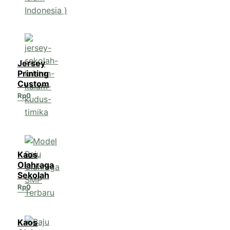
Jersey
Printing
Custom
Rp
0
Kaos
Olahraga
Sekolah
Rp
0
Kaos