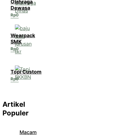
Olahraga
Dewasa
Rp
0
Wearpack
SMK
Rp
0
Topi Custom
Rp
0
Artikel
Populer
Macam