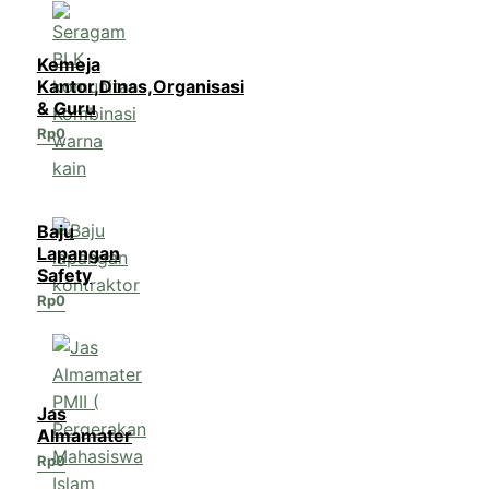
Kemeja
Kantor,Dinas,Organisasi
& Guru
Rp
0
Baju
Lapangan
Safety
Rp
0
Jas
Almamater
Rp
0