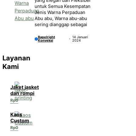
yang Elegan dan Fleksibel
untuk Semua Kesempatan
Jenis Warna Perpaduan
Abu abu, Warna abu-abu
sering dianggap sebagai
Bapelright
14 Januari
Konveksi
2024
Layanan
Kami
Jaket jasket
dan rompi
Rp
0
Kaos
Custom
Rp
0