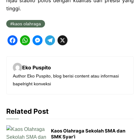
hijau stabilo polos dengan kualitas dan presisi yang
tinggi.
kaos olahraga
F
W
M
T
X
a
h
e
e
c
a
s
l
Eko Puspito
e
t
s
e
Author Eko Puspito, blog berisi content atau informasi
b
s
e
g
bapelright konveksi
o
A
n
r
o
p
g
a
k
p
e
m
Related Post
r
Kaos Olahraga Sekolah SMA dan
SMK Syar’i