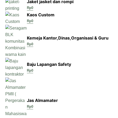
Jaket jasket dan rompi
Rp
0
Kaos Custom
Rp
0
Kemeja Kantor,Dinas,Organisasi & Guru
Rp
0
Baju Lapangan Safety
Rp
0
Jas Almamater
Rp
0