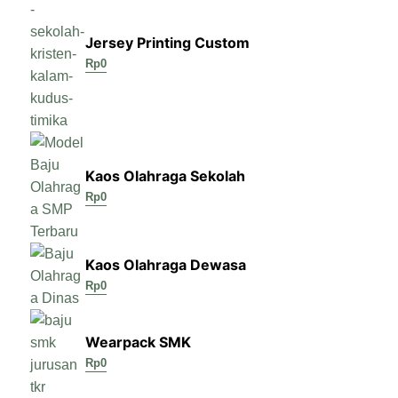
Jersey Printing Custom
Rp
0
Kaos Olahraga Sekolah
Rp
0
Kaos Olahraga Dewasa
Rp
0
Wearpack SMK
Rp
0