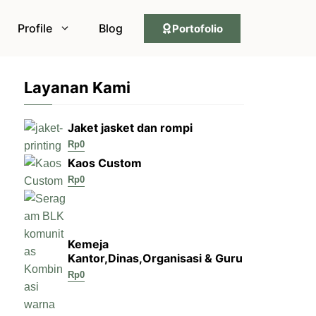
Profile
Blog
Portofolio
Layanan Kami
Jaket jasket dan rompi
Rp
0
Kaos Custom
Rp
0
Kemeja
Kantor,Dinas,Organisasi & Guru
Rp
0