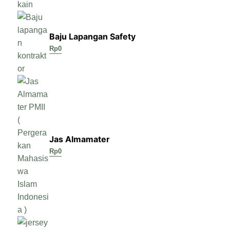
Baju Lapangan Safety
Rp
0
Jas Almamater
Rp
0