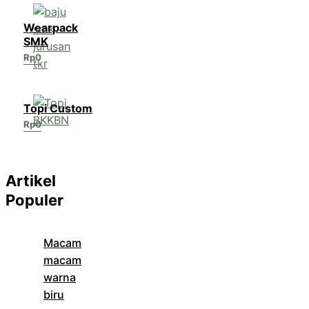
Wearpack
SMK
Rp
0
Topi Custom
Rp
0
Artikel
Populer
Macam
macam
warna
biru