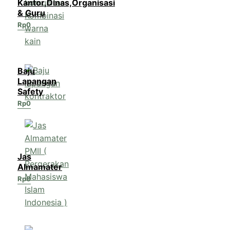
Kantor,Dinas,Organisasi
& Guru
Rp
0
Baju
Lapangan
Safety
Rp
0
Jas
Almamater
Rp
0