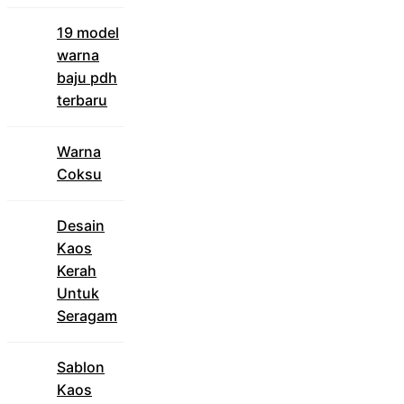
19 model
warna
baju pdh
terbaru
Warna
Coksu
Desain
Kaos
Kerah
Untuk
Seragam
Sablon
Kaos