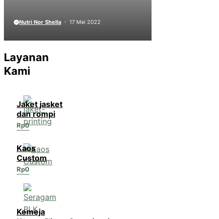
Nutri Nor Shella
17 Mei 2022
Layanan
Kami
Jaket jasket
dan rompi
Rp
0
Kaos
Custom
Rp
0
Kemeja