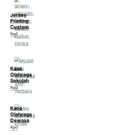
Jersey
Printing
Custom
Rp
0
Kaos
Olahraga
Sekolah
Rp
0
Kaos
Olahraga
Dewasa
Rp
0