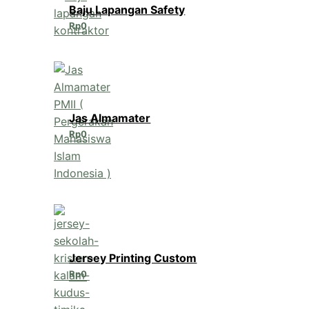
Baju Lapangan Safety
Rp
0
Jas Almamater
Rp
0
Jersey Printing Custom
Rp
0