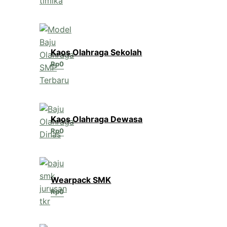
Kaos Olahraga Sekolah
Rp
0
Kaos Olahraga Dewasa
Rp
0
Wearpack SMK
Rp
0