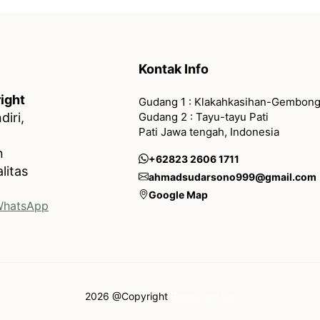
Kontak Info
ight
Gudang 1 : Klakahkasihan-Gembong
Gudang 2 : Tayu-tayu Pati
iri,
Pati Jawa tengah, Indonesia
n
+62823 2606 1711
litas
ahmadsudarsono999@gmail.com
Google Map
hatsApp
2026 @Copyright
Bapelright.biz