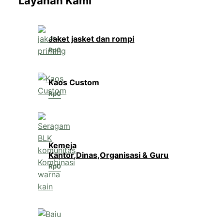
Layanan Kami
Jaket jasket dan rompi
Rp
0
Kaos Custom
Rp
0
Kemeja
Kantor,Dinas,Organisasi & Guru
Rp
0