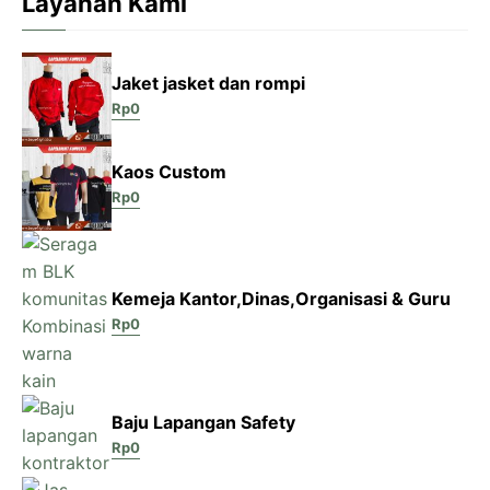
Layanan Kami
Jaket jasket dan rompi
Rp
0
Kaos Custom
Rp
0
Kemeja Kantor,Dinas,Organisasi & Guru
Rp
0
Baju Lapangan Safety
Rp
0