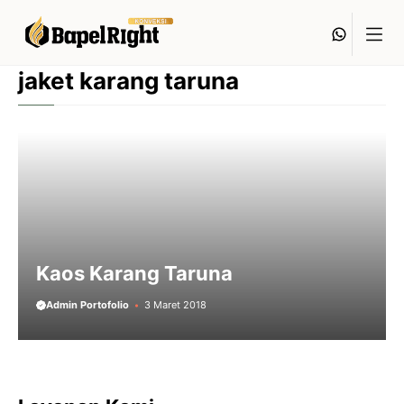
Langsung
Whats
ke
isi
jaket karang taruna
Kaos Karang Taruna
Admin Portofolio
3 Maret 2018