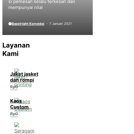
si pemesan selalu terkesan dan
mempunyai nilai
Bapelright Konveksi
7 Januari 2021
Layanan
Kami
Jaket jasket
dan rompi
Rp
0
Kaos
Custom
Rp
0