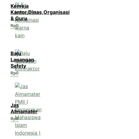
Kemeja
Kantor,Dinas,Organisasi
& Guru
Rp
0
Baju
Lapangan
Safety
Rp
0
Jas
Almamater
Rp
0