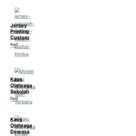
Jersey
Printing
Custom
Rp
0
Kaos
Olahraga
Sekolah
Rp
0
Kaos
Olahraga
Dewasa