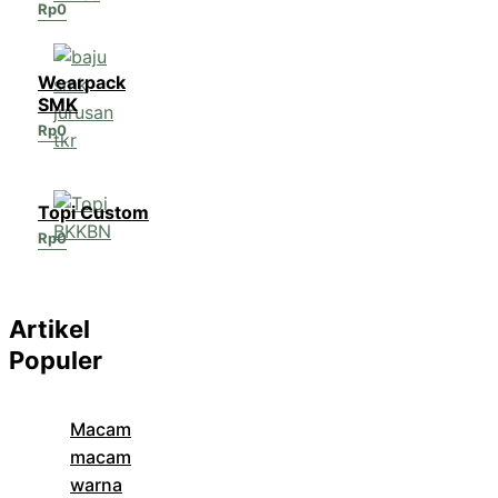
Rp
0
Wearpack
SMK
Rp
0
Topi Custom
Rp
0
Artikel
Populer
Macam
macam
warna