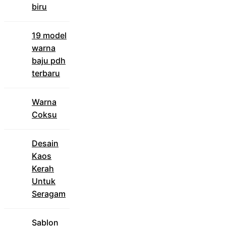
biru
19 model
warna
baju pdh
terbaru
Warna
Coksu
Desain
Kaos
Kerah
Untuk
Seragam
Sablon