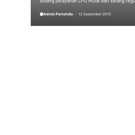
bidang pelayanan LPG mulai dari selang regu
Admin Portofolio
12 September 2015