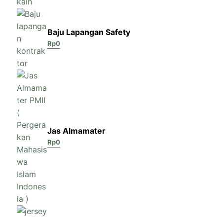
Baju Lapangan Safety
Rp
0
Jas Almamater
Rp
0