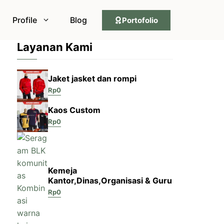
Profile
Blog
Portofolio
Layanan Kami
Jaket jasket dan rompi
Rp
0
Kaos Custom
Rp
0
Kemeja
Kantor,Dinas,Organisasi & Guru
Rp
0