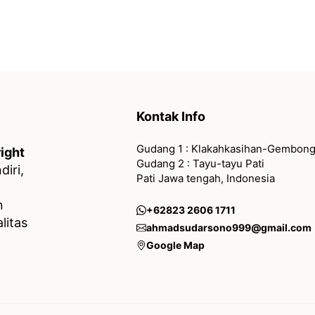
Kontak Info
Gudang 1 : Klakahkasihan-Gembong
ight
Gudang 2 : Tayu-tayu Pati
iri,
Pati Jawa tengah, Indonesia
n
+62823 2606 1711
litas
ahmadsudarsono999@gmail.com
Google Map