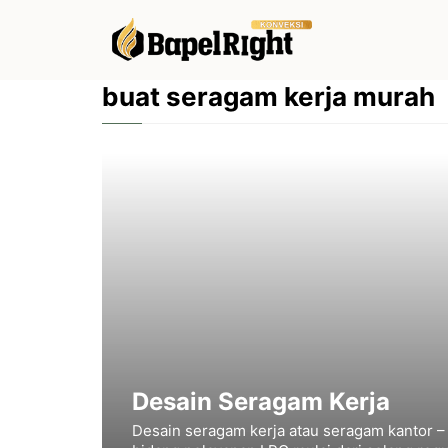
Langsung
ke
isi
buat seragam kerja murah
Desain Seragam Kerja
Desain seragam kerja atau seragam kantor –