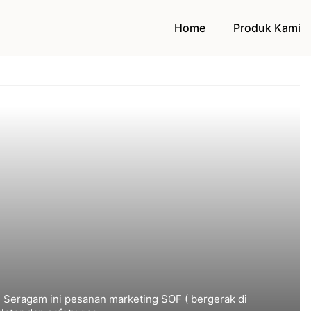
Home
Produk Kami
 Seragam ini pesanan marketing SOF ( bergerak di