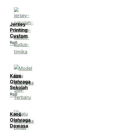
Jersey
Printing
Custom
Rp
0
Kaos
Olahraga
Sekolah
Rp
0
Kaos
Olahraga
Dewasa