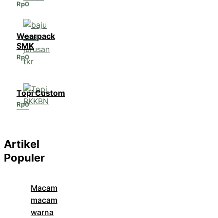
Rp
0
Wearpack
SMK
Rp
0
Topi Custom
Rp
0
Artikel
Populer
Macam
macam
warna