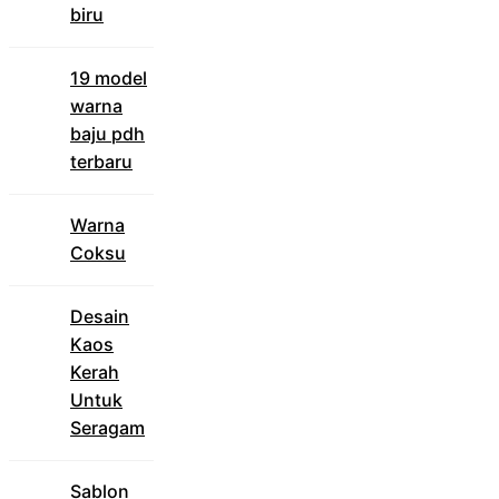
biru
19 model
warna
baju pdh
terbaru
Warna
Coksu
Desain
Kaos
Kerah
Untuk
Seragam
Sablon