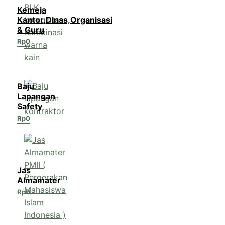
Kemeja
Kantor,Dinas,Organisasi
& Guru
Rp
0
Baju
Lapangan
Safety
Rp
0
Jas
Almamater
Rp
0