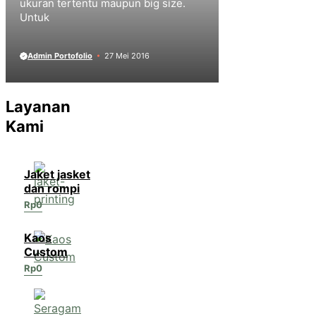
ukuran tertentu maupun big size.
Untuk
Admin Portofolio
27 Mei 2016
Layanan
Kami
Jaket jasket
dan rompi
Rp
0
Kaos
Custom
Rp
0