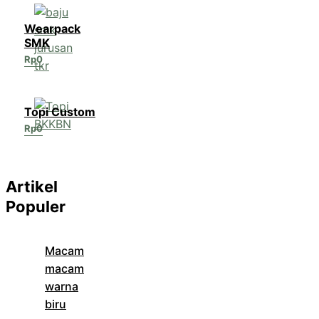
Wearpack
SMK
Rp
0
Topi Custom
Rp
0
Artikel
Populer
Macam
macam
warna
biru