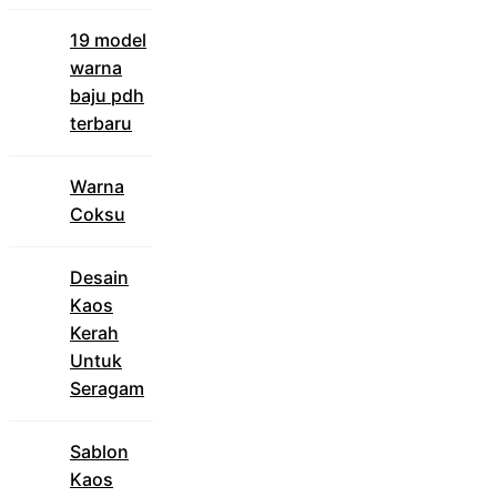
19 model
warna
baju pdh
terbaru
Warna
Coksu
Desain
Kaos
Kerah
Untuk
Seragam
Sablon
Kaos