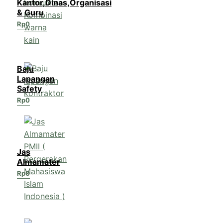
Kantor,Dinas,Organisasi
& Guru
Rp
0
Baju
Lapangan
Safety
Rp
0
Jas
Almamater
Rp
0