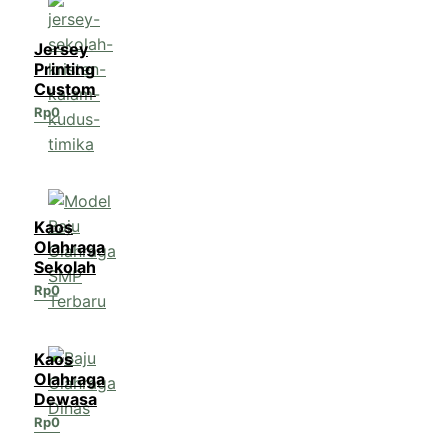
Jersey
Printing
Custom
Rp
0
Kaos
Olahraga
Sekolah
Rp
0
Kaos
Olahraga
Dewasa
Rp
0