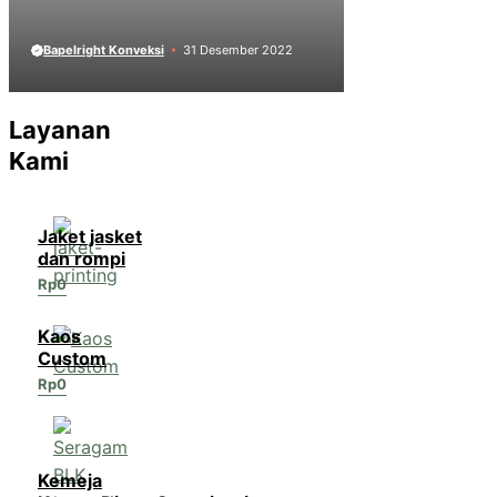
Bapelright Konveksi
31 Desember 2022
Layanan
Kami
Jaket jasket
dan rompi
Rp
0
Kaos
Custom
Rp
0
Kemeja