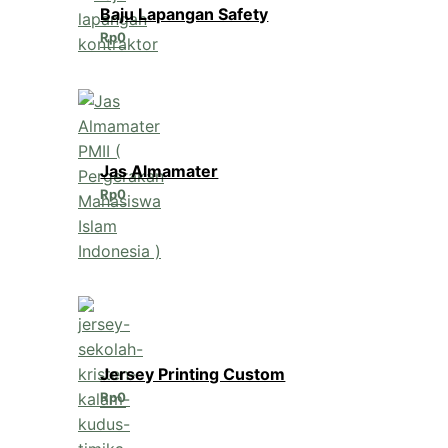
Baju Lapangan Safety
Rp
0
Jas Almamater
Rp
0
Jersey Printing Custom
Rp
0