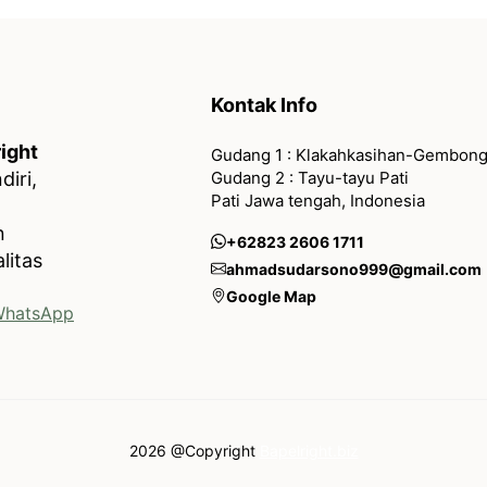
Kontak Info
ight
Gudang 1 : Klakahkasihan-Gembong
Gudang 2 : Tayu-tayu Pati
iri,
Pati Jawa tengah, Indonesia
n
+62823 2606 1711
litas
ahmadsudarsono999@gmail.com
Google Map
hatsApp
2026 @Copyright
Bapelright.biz