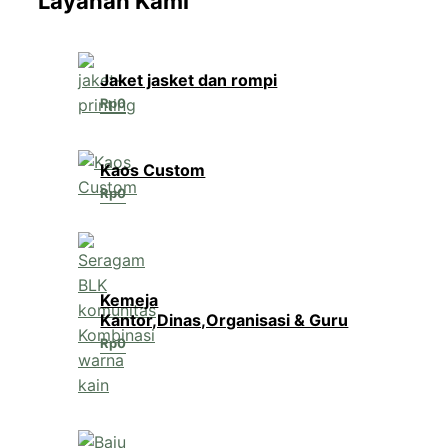
Layanan Kami
Jaket jasket dan rompi
Rp
0
Kaos Custom
Rp
0
Kemeja
Kantor,Dinas,Organisasi & Guru
Rp
0