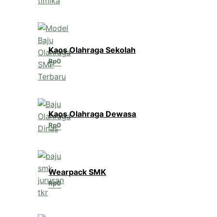
Kaos Olahraga Sekolah
Rp
0
Kaos Olahraga Dewasa
Rp
0
Wearpack SMK
Rp
0