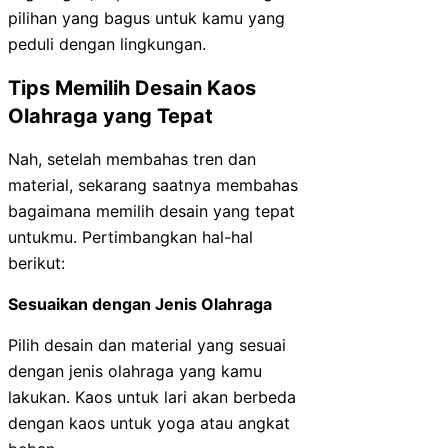
pilihan yang bagus untuk kamu yang
peduli dengan lingkungan.
Tips Memilih Desain Kaos
Olahraga yang Tepat
Nah, setelah membahas tren dan
material, sekarang saatnya membahas
bagaimana memilih desain yang tepat
untukmu. Pertimbangkan hal-hal
berikut:
Sesuaikan dengan Jenis Olahraga
Pilih desain dan material yang sesuai
dengan jenis olahraga yang kamu
lakukan. Kaos untuk lari akan berbeda
dengan kaos untuk yoga atau angkat