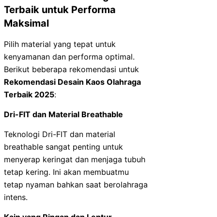
Terbaik untuk Performa
Maksimal
Pilih material yang tepat untuk
kenyamanan dan performa optimal.
Berikut beberapa rekomendasi untuk
Rekomendasi Desain Kaos Olahraga
Terbaik 2025
:
Dri-FIT dan Material Breathable
Teknologi Dri-FIT dan material
breathable sangat penting untuk
menyerap keringat dan menjaga tubuh
tetap kering. Ini akan membuatmu
tetap nyaman bahkan saat berolahraga
intens.