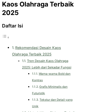
Kaos Olahraga Terbaik
2025
Daftar Isi
Rekomendasi Desain Kaos
Olahraga Terbaik 2025
Tren Desain Kaos Olahraga
2025: Lebih dari Sekadar Fungsi
Warna-warna Bold dan
Kontras
Grafis Minimalis dan
Futuristik
Tekstur dan Detail yang
Unik