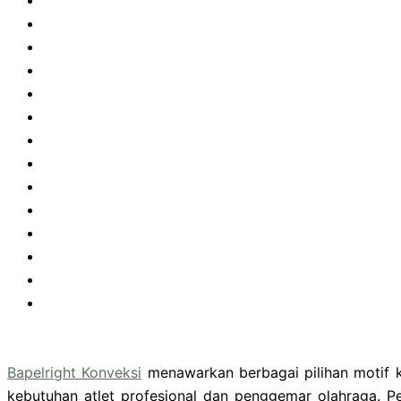
Bapelright Konveksi
menawarkan berbagai pilihan motif 
kebutuhan atlet profesional dan penggemar olahraga. P