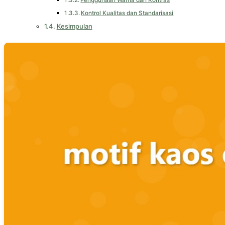
Penggunaan Warna dan Kontras
Kontrol Kualitas dan Standarisasi
Kesimpulan