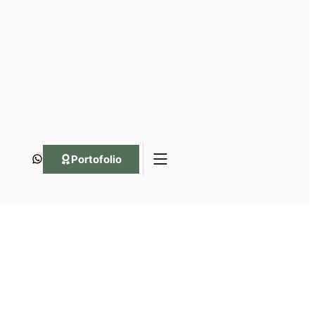
WhatsApp
Portofolio